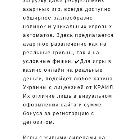
загрузку даже ресурсоемких
азартных игр, всегда доступно
обширное разнообразие
новинок и уникальных игровых
автоматов. Здесь предлагается
азартное развлечение как на
реальные гривны, так и на
условные фишки. ✔️Для игры в
казино онлайн на реальные
деньги, подойдет любое казино
Украины с лицензией от КРАИЛ.
Их отличие лишь в визуальном
оформлении сайта и сумме
бонуса за регистрацию с
депозитом.
Игры с живыми дилерами на