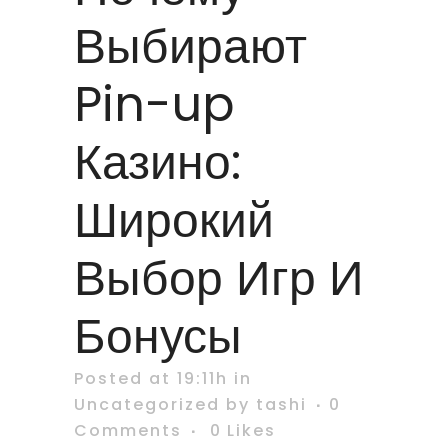
Выбирают
Pin-up
Казино:
Широкий
Выбор Игр И
Бонусы
Posted at 19:11h
in
Uncategorized
by
tashi
0
Comments
0
Likes