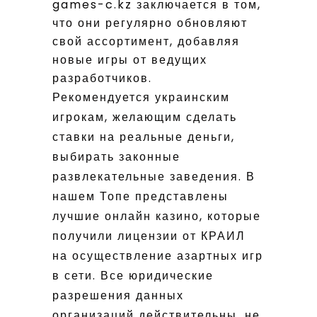
games-c.kz заключается в том,
что они регулярно обновляют
свой ассортимент, добавляя
новые игры от ведущих
разработчиков.
Рекомендуется украинским
игрокам, желающим сделать
ставки на реальные деньги,
выбирать законные
развлекательные заведения. В
нашем Топе представлены
лучшие онлайн казино, которые
получили лицензии от КРАИЛ
на осуществление азартных игр
в сети. Все юридические
разрешения данных
организаций действительны, не