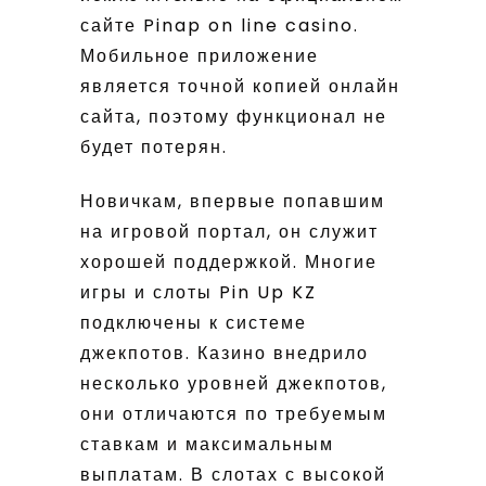
сайте Pinap on line casino.
Мобильное приложение
является точной копией онлайн
сайта, поэтому функционал не
будет потерян.
Новичкам, впервые попавшим
на игровой портал, он служит
хорошей поддержкой. Многие
игры и слоты Pin Up KZ
подключены к системе
джекпотов. Казино внедрило
несколько уровней джекпотов,
они отличаются по требуемым
ставкам и максимальным
выплатам. В слотах с высокой