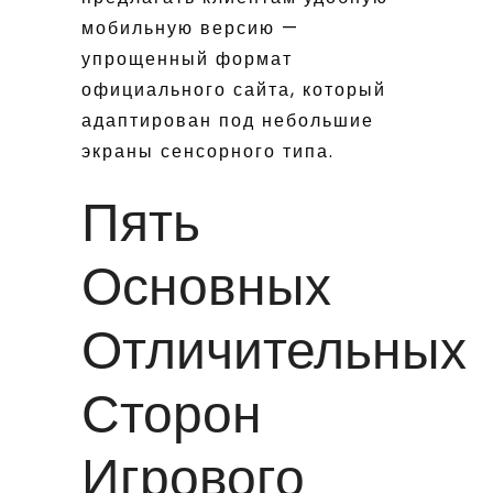
мобильную версию —
упрощенный формат
официального сайта, который
адаптирован под небольшие
экраны сенсорного типа.
Пять
Основных
Отличительных
Сторон
Игрового