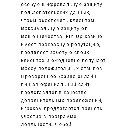
особую шифровальную защиту
пользовательских данных,
чтобы обеспечить клиентам
максимальную защиту от
мошенничества. Pin Up казино
имеет прекрасную репутацию,
проявляет заботу о своих
клиентах и ежедневно получает
массу положительных отзывов.
Проверенное казино онлайн
пин ап официальный сайт
представляет в качестве
дополнительных предложений,
игрокам предлагается принять
участие в программе
лояльности. Любой