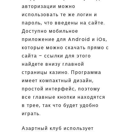
авторизации можно
использовать те же логин и
пароль, что введены на сайте.
Доступно мобильное
приложение для Android и iOs,
которые можно скачать прямо с
сайта – ссылки для этого
найдете внизу главной
страницы казино. Программа
имеет компактный дизайн,
простой интерфейс, поэтому
все главные кнопки находятся
в трее, так что будет удобно
играть.
Азартный клуб использует