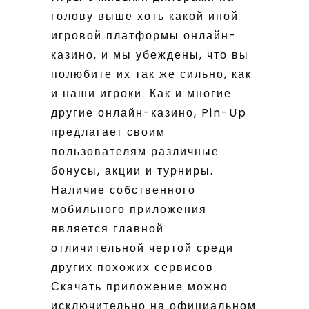
голову выше хоть какой иной
игровой платформы онлайн-
казино, и мы убеждены, что вы
полюбите их так же сильно, как
и наши игроки. Как и многие
другие онлайн-казино, Pin-Up
предлагает своим
пользователям различные
бонусы, акции и турниры.
Наличие собственного
мобильного приложения
является главной
отличительной чертой среди
других похожих сервисов.
Скачать приложение можно
исключительно на официальном