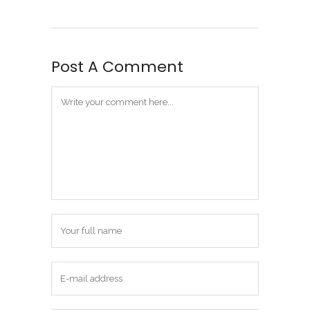
Post A Comment