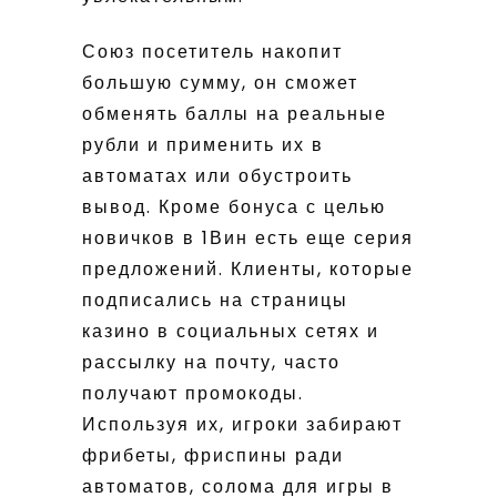
Союз посетитель накопит
большую сумму, он сможет
обменять баллы на реальные
рубли и применить их в
автоматах или обустроить
вывод. Кроме бонуса с целью
новичков в 1Вин есть еще серия
предложений. Клиенты, которые
подписались на страницы
казино в социальных сетях и
рассылку на почту, часто
получают промокоды.
Используя их, игроки забирают
фрибеты, фриспины ради
автоматов, солома для игры в