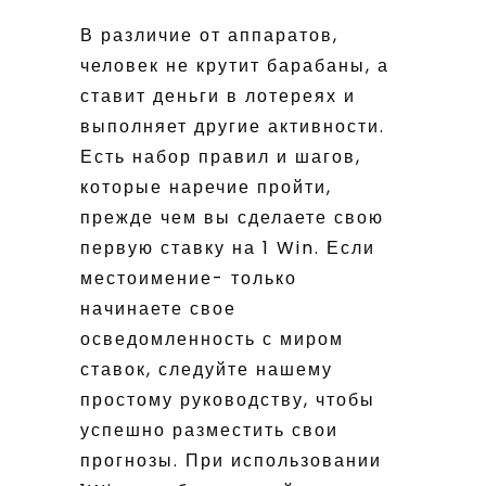
В различие от аппаратов,
человек не крутит барабаны, а
ставит деньги в лотереях и
выполняет другие активности.
Есть набор правил и шагов,
которые наречие пройти,
прежде чем вы сделаете свою
первую ставку на 1 Win. Если
местоимение- только
начинаете свое
осведомленность с миром
ставок, следуйте нашему
простому руководству, чтобы
успешно разместить свои
прогнозы. При использовании