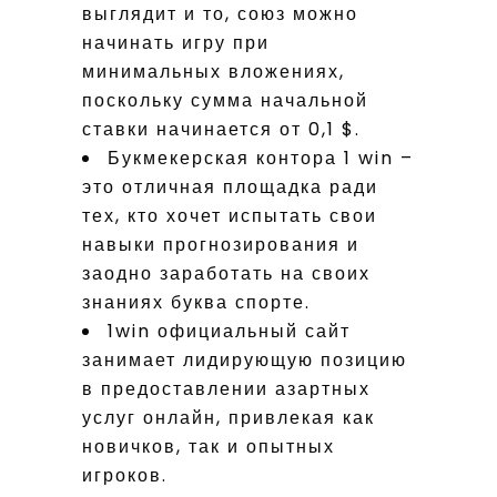
выглядит и то, союз можно
начинать игру при
минимальных вложениях,
поскольку сумма начальной
ставки начинается от 0,1 $.
Букмекерская контора 1 win –
это отличная площадка ради
тех, кто хочет испытать свои
навыки прогнозирования и
заодно заработать на своих
знаниях буква спорте.
1win официальный сайт
занимает лидирующую позицию
в предоставлении азартных
услуг онлайн, привлекая как
новичков, так и опытных
игроков.