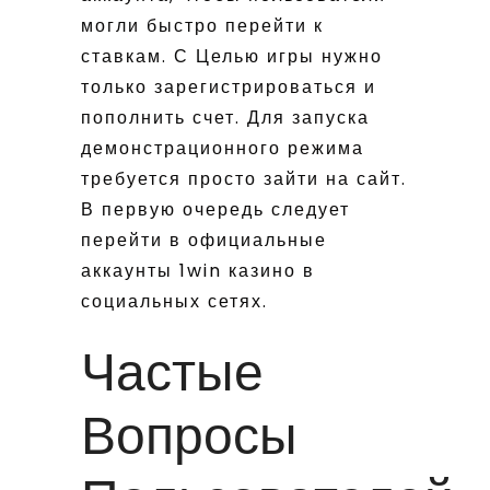
могли быстро перейти к
ставкам. С Целью игры нужно
только зарегистрироваться и
пополнить счет. Для запуска
демонстрационного режима
требуется просто зайти на сайт.
В первую очередь следует
перейти в официальные
аккаунты 1win казино в
социальных сетях.
Частые
Вопросы