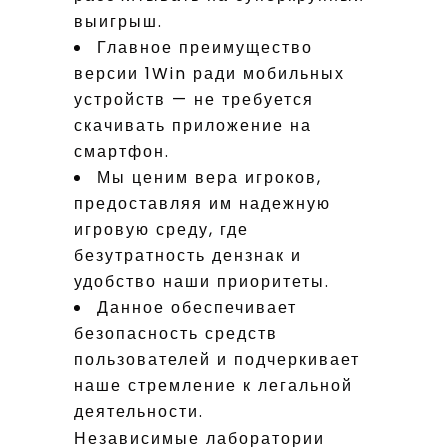
выигрыш.
Главное преимущество
версии 1Win ради мобильных
устройств — не требуется
скачивать приложение на
смартфон.
Мы ценим вера игроков,
предоставляя им надежную
игровую среду, где
безутратность дензнак и
удобство наши приоритеты.
Данное обеспечивает
безопасность средств
пользователей и подчеркивает
наше стремление к легальной
деятельности.
Независимые лаборатории