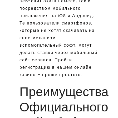
веб-сайт
оқиға немесе
, так и
посредством мобильного
приложения на iOS и Андроид.
Те пользователи смартфонов,
которые не хотят скачивать на
свое механизм
вспомогательный софт, могут
делать ставки через мобильный
сайт сервиса. Пройти
регистрацию в нашем онлайн
казино – проще простого.
Преимущества
Официального