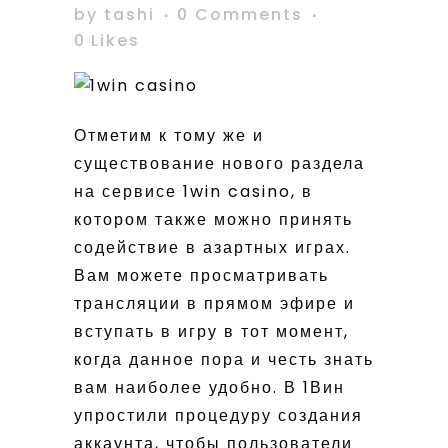
by
tashi
0 Comments
0
Likes
Отметим к тому же и
существование нового раздела
на сервисе 1win casino, в
котором также можно принять
содействие в азартных играх.
Вам можете просматривать
трансляции в прямом эфире и
вступать в игру в тот момент,
когда данное пора и честь знать
вам наиболее удобно. В 1Вин
упростили процедуру создания
аккаунта, чтобы пользователи