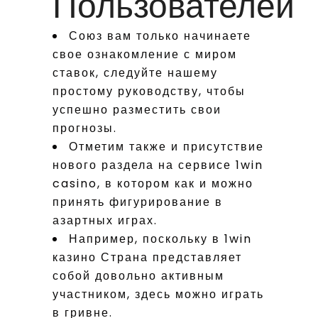
Пользователей
Союз вам только начинаете
свое ознакомление с миром
ставок, следуйте нашему
простому руководству, чтобы
успешно разместить свои
прогнозы.
Отметим также и присутствие
нового раздела на сервисе 1win
casino, в котором как и можно
принять фигурирование в
азартных играх.
Например, поскольку в 1win
казино Страна представляет
собой довольно активным
участником, здесь можно играть
в гривне.