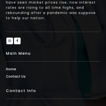
have seen market prices rise, now interest
rates are rising to all time highs, and
rebounding after a pandemic was suppose
to help our nation.
Main Menu
Home
Contact Us
Contact Info