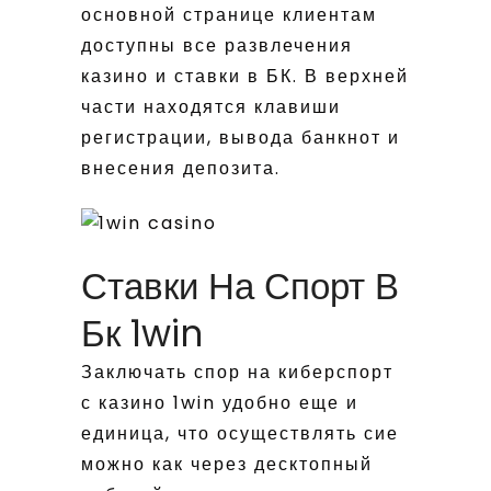
основной странице клиентам
доступны все развлечения
казино и ставки в БК. В верхней
части находятся клавиши
регистрации, вывода банкнот и
внесения депозита.
Ставки На Спорт В
Бк 1win
Заключать спор на киберспорт
с казино 1win удобно еще и
единица, что осуществлять сие
можно как через десктопный