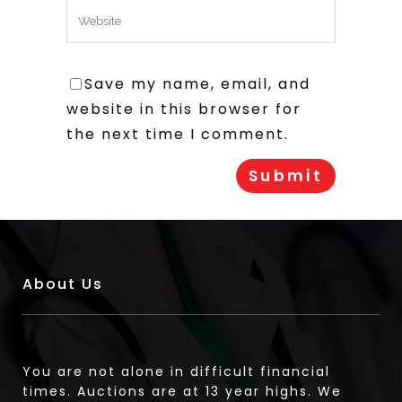
Save my name, email, and
website in this browser for
the next time I comment.
About Us
You are not alone in difficult financial
times. Auctions are at 13 year highs. We