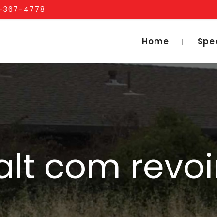
1-367-4778
Home
Spe
alt com revoi