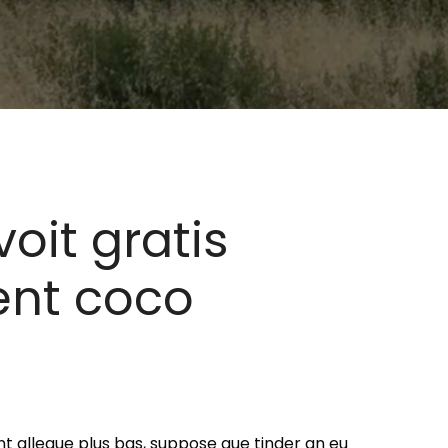
oit gratis
ent coco
nt allegue plus bas, suppose que tinder an eu