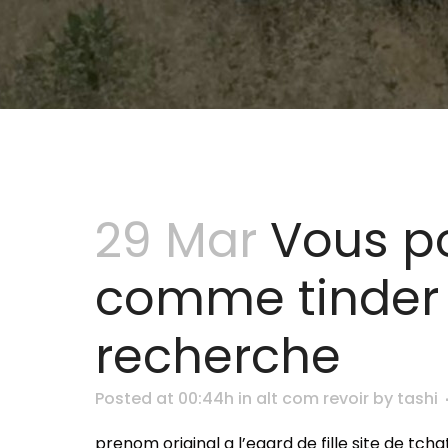
29 Mar
Vous po
comme tinder 
recherche
Posted at 00:44h
in
alt com revoir
by
tashi
prenom original a l’egard de fille site de tc