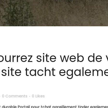
urrez site web de v
site tacht egalem
0 Comments
0
Likes
hat durable Portail pour tchat pareillement tinder egaleme