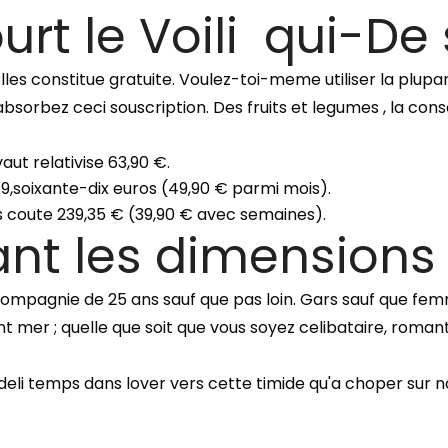
t le Voili qui-De 
lles constitue gratuite. Voulez-toi-meme utiliser la plupa
 absorbez ceci souscription. Des fruits et legumes , la 
t relativise 63,90 €.
9,soixante-dix euros (49,90 € parmi mois).
s coute 239,35 € (39,90 € avec semaines).
ant les dimensions
ompagnie de 25 ans sauf que pas loin. Gars sauf que fem
t mer ; quelle que soit que vous soyez celibataire, roman
u-deli temps dans lover vers cette timide qu'a choper sur 