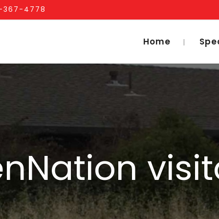
1-367-4778
Home
Spe
nNation visit