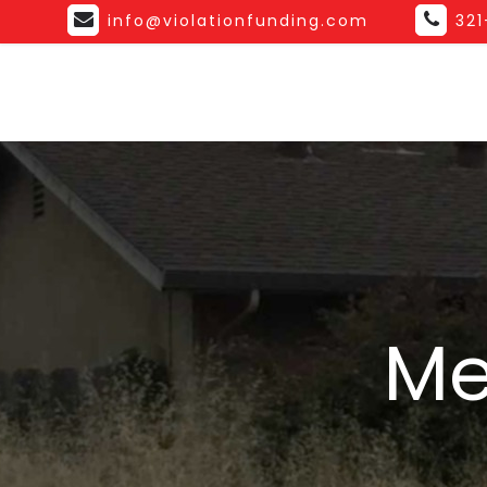
info@violationfunding.com
32
Me