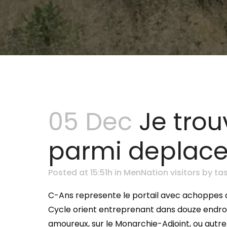
05 Dec
Je trou
parmi deplac
Posted at 15:51h
in
MenNation visitors
by
tas
C-Ans represente le portail avec achoppes a
Cycle orient entreprenant dans douze endroit
amoureux, sur le Monarchie-Adjoint, ou autre