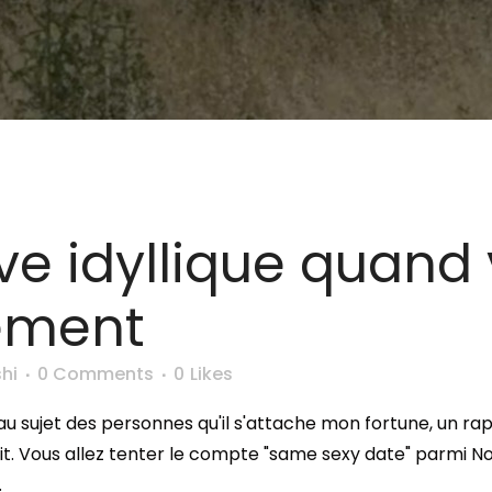
ve idyllique quand
ement
hi
0 Comments
0
Likes
u sujet des personnes qu'il s'attache mon fortune, un ra
. Vous allez tenter le compte "same sexy date" parmi Notr
.