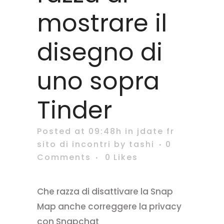
mostrare il
disegno di
uno sopra
Tinder
Posted at 09:48h
in
jdate fr
sito di incontri
by
tashi
0
Comments
0
Likes
Che razza di disattivare la Snap
Map anche correggere la privacy
con Snapchat