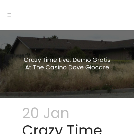
Crazy Time Live: Demo Gratis
At The Casino Dove Giocare
20 Jan
Crazy Time