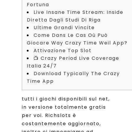
Fortuna
Live Insane Time Stream: Inside
Diretta Dagli Studi Di Riga
Ultime Grandi Vincite
Come Dans Le Cas Où Può
Giocare Way Crazy Time Weil App?
Attivazione Top Slot
📺 Crazy Period Live Coverage
Italia 24/7
Download Typically The Crazy
Time App
tutti i giochi disponibili sul net,
in versione totalmente gratis
per voi. Richslots è
costantemente aggiornato,
inoltre ci impegniamo ad