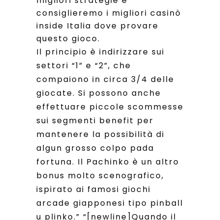
migliori strategie e
consiglieremo i migliori casinò
inside Italia dove provare
questo gioco.
Il principio è indirizzare sui
settori “1” e “2”, che
compaiono in circa 3/4 delle
giocate. Si possono anche
effettuare piccole scommesse
sui segmenti benefit per
mantenere la possibilità di
algun grosso colpo pada
fortuna. Il Pachinko è un altro
bonus molto scenografico,
ispirato ai famosi giochi
arcade giapponesi tipo pinball
u plinko.” “[newline]Quando il