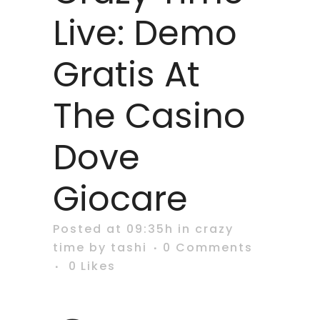
Live: Demo
Gratis At
The Casino
Dove
Giocare
Posted at 09:35h
in
crazy
time
by
tashi
0 Comments
0
Likes