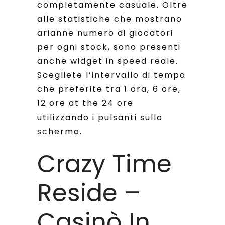
completamente casuale. Oltre
alle statistiche che mostrano
arianne numero di giocatori
per ogni stock, sono presenti
anche widget in speed reale.
Scegliete l’intervallo di tempo
che preferite tra 1 ora, 6 ore,
12 ore at the 24 ore
utilizzando i pulsanti sullo
schermo.
Crazy Time
Reside –
Casinò In