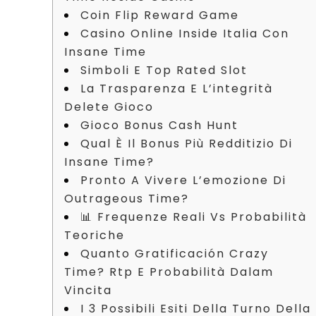
Coin Flip Reward Game
Casino Online Inside Italia Con
Insane Time
Simboli E Top Rated Slot
La Trasparenza E L’integrità
Delete Gioco
Gioco Bonus Cash Hunt
Qual È Il Bonus Più Redditizio Di
Insane Time?
Pronto A Vivere L’emozione Di
Outrageous Time?
📊 Frequenze Reali Vs Probabilità
Teoriche
Quanto Gratificación Crazy
Time? Rtp E Probabilità Dalam
Vincita
I 3 Possibili Esiti Della Turno Della