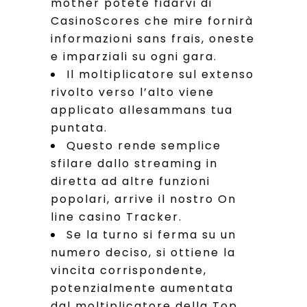
mother potete fidarvi di
CasinoScores che mire fornirà
informazioni sans frais, oneste
e imparziali su ogni gara.
Il moltiplicatore sul extenso
rivolto verso l’alto viene
applicato allesammans tua
puntata.
Questo rende semplice
sfilare dallo streaming in
diretta ad altre funzioni
popolari, arrive il nostro On
line casino Tracker.
Se la turno si ferma su un
numero deciso, si ottiene la
vincita corrispondente,
potenzialmente aumentata
dal moltiplicatore della Top