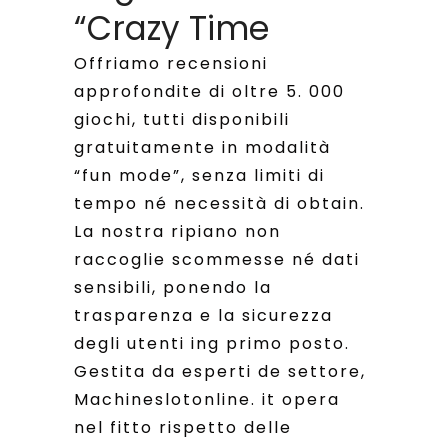
“Crazy Time
Offriamo recensioni
approfondite di oltre 5. 000
giochi, tutti disponibili
gratuitamente in modalità
“fun mode”, senza limiti di
tempo né necessità di obtain.
La nostra ripiano non
raccoglie scommesse né dati
sensibili, ponendo la
trasparenza e la sicurezza
degli utenti ing primo posto.
Gestita da esperti de settore,
Machineslotonline. it opera
nel fitto rispetto delle