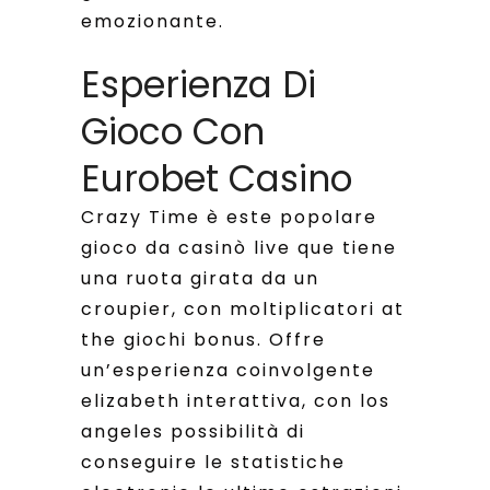
emozionante.
Esperienza Di
Gioco Con
Eurobet Casino
Crazy Time è este popolare
gioco da casinò live que tiene
una ruota girata da un
croupier, con moltiplicatori at
the giochi bonus. Offre
un’esperienza coinvolgente
elizabeth interattiva, con los
angeles possibilità di
conseguire le statistiche