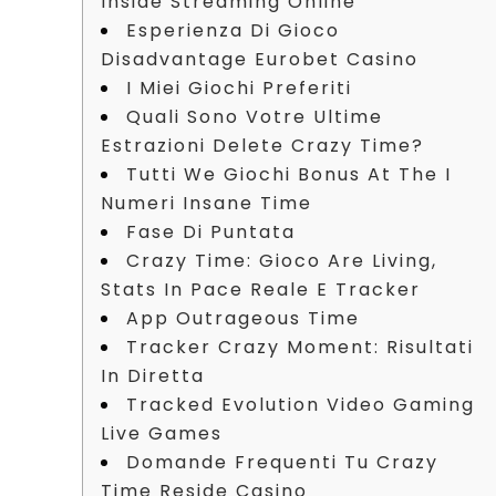
Inside Streaming Online
Esperienza Di Gioco
Disadvantage Eurobet Casino
I Miei Giochi Preferiti
Quali Sono Votre Ultime
Estrazioni Delete Crazy Time?
Tutti We Giochi Bonus At The I
Numeri Insane Time
Fase Di Puntata
Crazy Time: Gioco Are Living,
Stats In Pace Reale E Tracker
App Outrageous Time
Tracker Crazy Moment: Risultati
In Diretta
Tracked Evolution Video Gaming
Live Games
Domande Frequenti Tu Crazy
Time Reside Casino