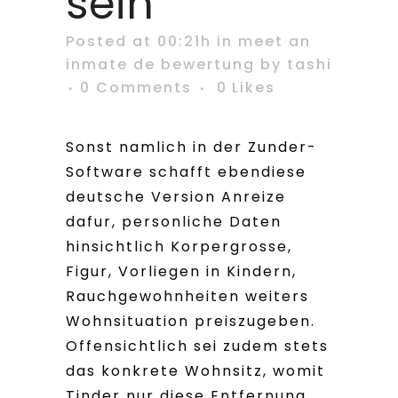
sein
Posted at 00:21h
in
meet an
inmate de bewertung
by
tashi
0 Comments
0
Likes
Sonst namlich in der Zunder-
Software schafft ebendiese
deutsche Version Anreize
dafur, personliche Daten
hinsichtlich Korpergrosse,
Figur, Vorliegen in Kindern,
Rauchgewohnheiten weiters
Wohnsituation preiszugeben.
Offensichtlich sei zudem stets
das konkrete Wohnsitz, womit
Tinder nur diese Entfernung