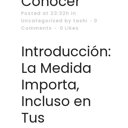
Conocer
Posted at 23:32h
in
Uncategorized
by
tashi
0
Comments
0
Likes
Introducción:
La Medida
Importa,
Incluso en
Tus