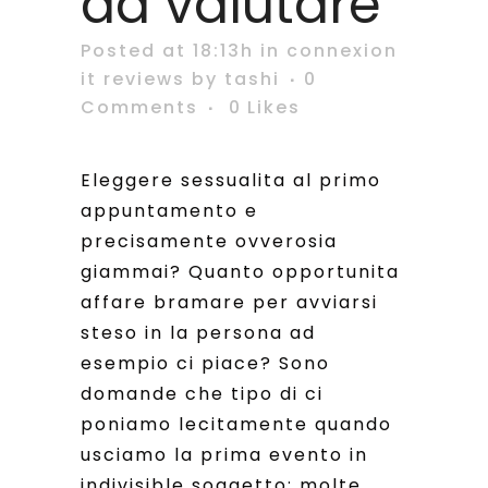
da valutare
Posted at 18:13h
in
connexion
it reviews
by
tashi
0
Comments
0
Likes
Eleggere sessualita al primo
appuntamento e
precisamente ovverosia
giammai? Quanto opportunita
affare bramare per avviarsi
steso in la persona ad
esempio ci piace? Sono
domande che tipo di ci
poniamo lecitamente quando
usciamo la prima evento in
indivisible soggetto: molte