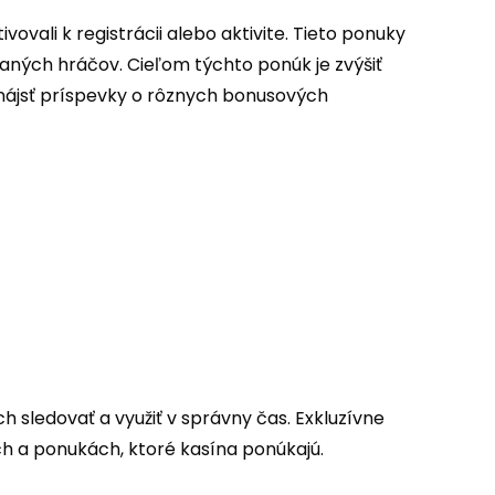
vali k registrácii alebo aktivite. Tieto ponuky
aných hráčov. Cieľom týchto ponúk je zvýšiť
ájsť príspevky o rôznych bonusových
 sledovať a využiť v správny čas. Exkluzívne
ch a ponukách, ktoré kasína ponúkajú.