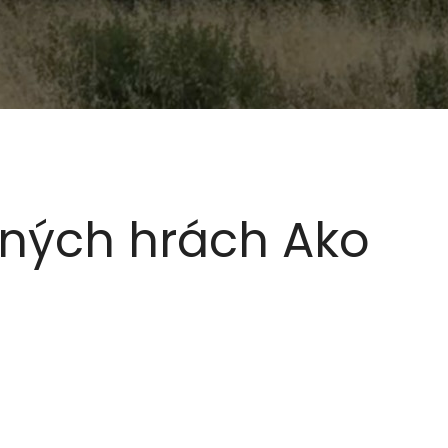
dných hrách Ako