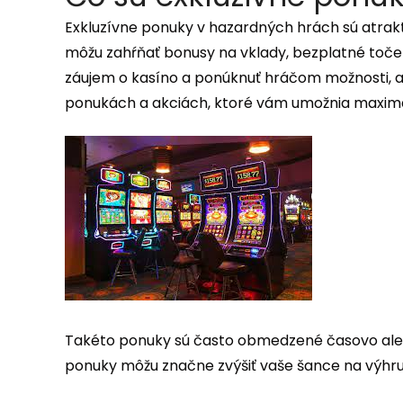
Exkluzívne ponuky v hazardných hrách sú atraktí
môžu zahŕňať bonusy na vklady, bezplatné točen
záujem o kasíno a ponúknuť hráčom možnosti, ak
ponukách a akciách, ktoré vám umožnia maximal
Takéto ponuky sú často obmedzené časovo alebo 
ponuky môžu značne zvýšiť vaše šance na výhru,