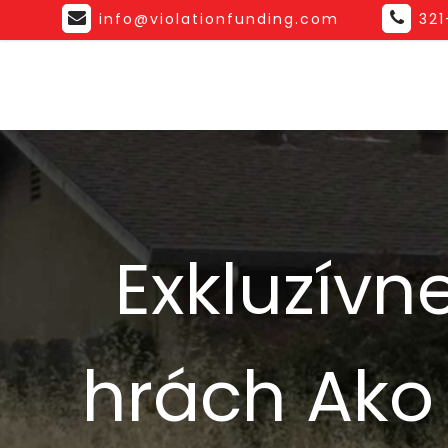
info@violationfunding.com
32
Exkluzív
hrách Ako