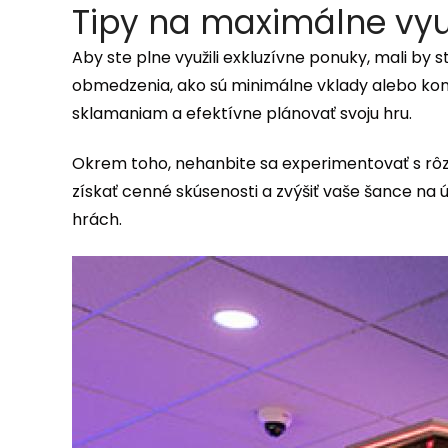
Tipy na maximálne vyu
Aby ste plne využili exkluzívne ponuky, mali by
obmedzenia, ako sú minimálne vklady alebo ko
sklamaniam a efektívne plánovať svoju hru.
Okrem toho, nehanbite sa experimentovať s rôz
získať cenné skúsenosti a zvýšiť vaše šance n
hrách.