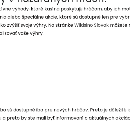
vne výhody, ktoré kasína poskytujú hráčom, aby ich motivo
ia alebo špeciálne akcie, ktoré sú dostupné len pre vybr
o zvýšiť svoje výhry. Na stránke
Wildsino Slovak
môžete n
izovať vaše výhry.
sú dostupné iba pre nových hráčov. Preto je dôležité ich
 a preto by ste mali byť informovaní o aktuálnych akciá