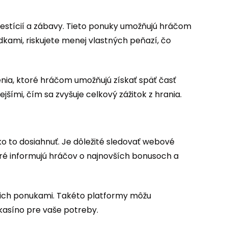
vestícií a zábavy. Tieto ponuky umožňujú hráčom
dkami, riskujete menej vlastných peňazí, čo
ia, ktoré hráčom umožňujú získať späť časť
jšími, čím sa zvyšuje celkový zážitok z hrania.
ko to dosiahnuť. Je dôležité sledovať webové
oré informujú hráčov o najnovších bonusoch a
 a ich ponukami. Takéto platformy môžu
kasíno pre vaše potreby.