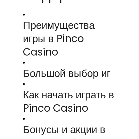
Преимущества
игры в Pinco
Casino
Большой выбор иг
Как начать играть в
Pinco Casino
Бонусы и акции в