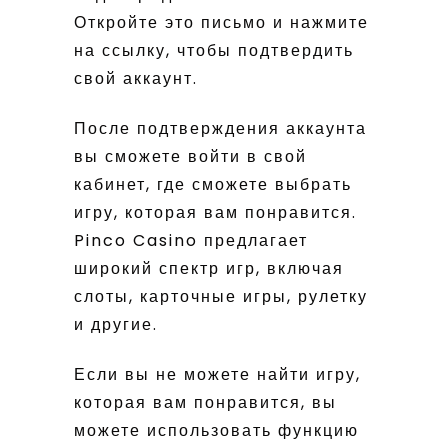
Откройте это письмо и нажмите
на ссылку, чтобы подтвердить
свой аккаунт.
После подтверждения аккаунта
вы сможете войти в свой
кабинет, где сможете выбрать
игру, которая вам понравится.
Pinco Casino предлагает
широкий спектр игр, включая
слоты, карточные игры, рулетку
и другие.
Если вы не можете найти игру,
которая вам понравится, вы
можете использовать функцию