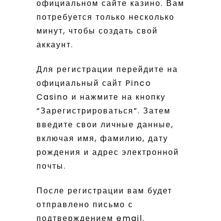
официальном сайте казино. Вам
потребуется только несколько
минут, чтобы создать свой
аккаунт.
Для регистрации перейдите на
официальный сайт Pinco
Casino и нажмите на кнопку
“Зарегистрироваться”. Затем
введите свои личные данные,
включая имя, фамилию, дату
рождения и адрес электронной
почты.
После регистрации вам будет
отправлено письмо с
подтверждением email.