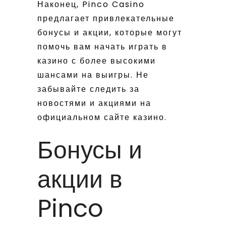
Наконец, Pinco Casino
предлагает привлекательные
бонусы и акции, которые могут
помочь вам начать играть в
казино с более высокими
шансами на выигры. Не
забывайте следить за
новостями и акциями на
официальном сайте казино.
Бонусы и
акции в
Pinco