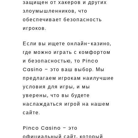
защищен от хакеров и других
злоумышленников, что
обеспечивает безопасность
игроков.
Если вы ищете онлайн-казино,
где можно играть с комфортом
и безопасностью, то Pinco
Casino – это ваш выбор. Мы
предлагаем игрокам наилучшие
условия для игры, и мы
уверены, что вы будете
наслаждаться игрой на нашем
сайте.
Pinco Casino – это
официальный сайт, который