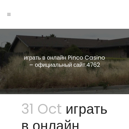
играть в онлайн Pinco Casino
– официальный сайт.4762
31 Oct
играть
в онлайн