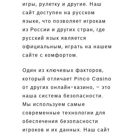
игры, рулетку и другие. Наш
сайт доступен на русском
языке, что позволяет игрокам
из России и других стран, где
русский язык является
официальным, играть на нашем
сайте с комфортом.
Один из ключевых факторов,
который отличает Pinco Casino
от других онлайн-казино, – это
наша система безопасности.
Мы используем самые
современные технологии для
обеспечения безопасности
игроков и их данных. Наш сайт