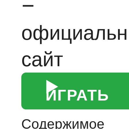
–
официаль
сайт
▶️
ИГРАТЬ
Содержимое