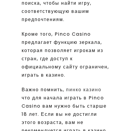
поиска, чтобы найти игру,
соответствующую вашим
предпочтениям.
Кроме того, Pinco Casino
предлагает функцию зеркала,
которая позволяет игрокам из
стран, где доступ к
официальному сайту ограничен,
играть в казино.
Важно помнить,
пинко казино
что для начала играть в Pinco
Casino вам нужно быть старше
18 лет. Если вы не достигли
этого возраста, вам не
рекомендуется играть в казино.