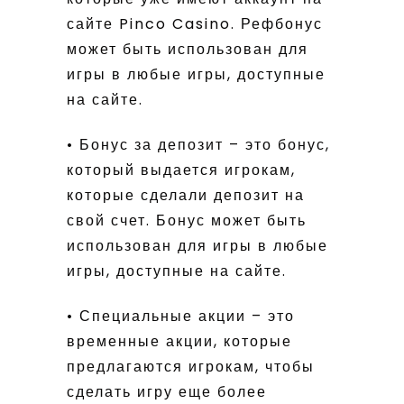
сайте Pinco Casino. Рефбонус
может быть использован для
игры в любые игры, доступные
на сайте.
• Бонус за депозит – это бонус,
который выдается игрокам,
которые сделали депозит на
свой счет. Бонус может быть
использован для игры в любые
игры, доступные на сайте.
• Специальные акции – это
временные акции, которые
предлагаются игрокам, чтобы
сделать игру еще более