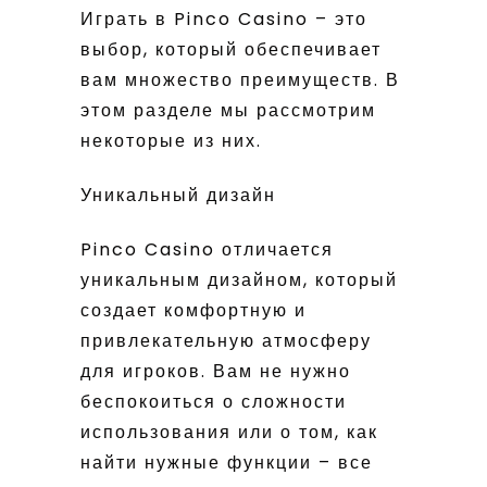
Играть в Pinco Casino – это
выбор, который обеспечивает
вам множество преимуществ. В
этом разделе мы рассмотрим
некоторые из них.
Уникальный дизайн
Pinco Casino отличается
уникальным дизайном, который
создает комфортную и
привлекательную атмосферу
для игроков. Вам не нужно
беспокоиться о сложности
использования или о том, как
найти нужные функции – все