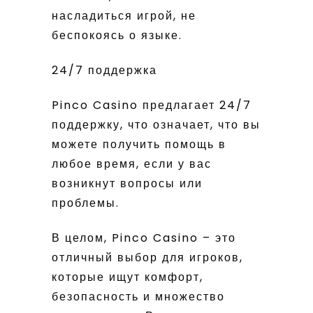
насладиться игрой, не
беспокоясь о языке.
24/7 поддержка
Pinco Casino предлагает 24/7
поддержку, что означает, что вы
можете получить помощь в
любое время, если у вас
возникнут вопросы или
проблемы.
В целом, Pinco Casino – это
отличный выбор для игроков,
которые ищут комфорт,
безопасность и множество