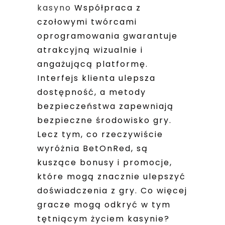
kasyno
Współpraca z
czołowymi twórcami
oprogramowania gwarantuje
atrakcyjną wizualnie i
angażującą platformę.
Interfejs klienta ulepsza
dostępność, a metody
bezpieczeństwa zapewniają
bezpieczne środowisko gry.
Lecz tym, co rzeczywiście
wyróżnia BetOnRed, są
kuszące bonusy i promocje,
które mogą znacznie ulepszyć
doświadczenia z gry. Co więcej
gracze mogą odkryć w tym
tętniącym życiem kasynie?