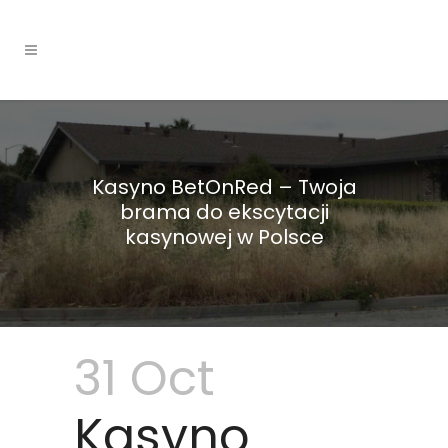
Kasyno BetOnRed – Twoja
brama do ekscytacji
kasynowej w Polsce
31 Oct
Kasyno