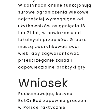
W kasynach online funkcjonują
surowe ograniczenia wiekowe,
najczęściej wymagające od
użytkowników osiągnięcia 18
lub 21 lat, w nawiązaniu od
lokalnych przepisów. Gracze
muszą zweryfikować swój
wiek, aby zagwarantować
przestrzeganie zasad i
odpowiedzialne praktyki gry.
Wniosek
Podsumowując, kasyno
BetOnRed zapewnia graczom
w Polsce faktycznie