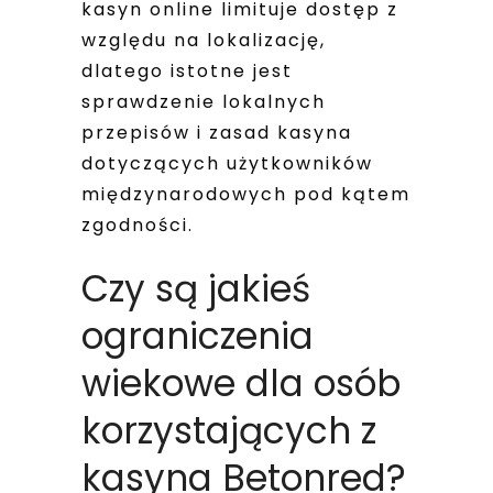
kasyn online limituje dostęp z
względu na lokalizację,
dlatego istotne jest
sprawdzenie lokalnych
przepisów i zasad kasyna
dotyczących użytkowników
międzynarodowych pod kątem
zgodności.
Czy są jakieś
ograniczenia
wiekowe dla osób
korzystających z
kasyna Betonred?