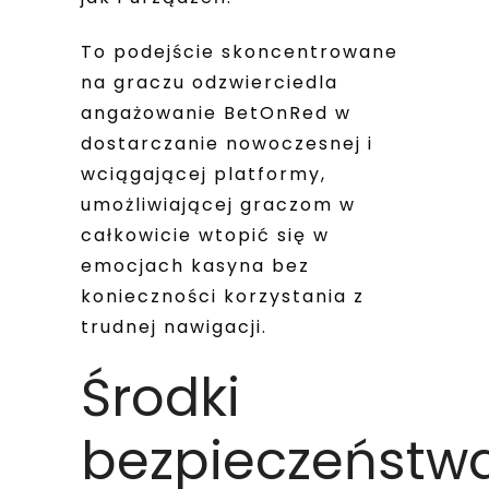
To podejście skoncentrowane
na graczu odzwierciedla
angażowanie BetOnRed w
dostarczanie nowoczesnej i
wciągającej platformy,
umożliwiającej graczom w
całkowicie wtopić się w
emocjach kasyna bez
konieczności korzystania z
trudnej nawigacji.
Środki
bezpieczeństw