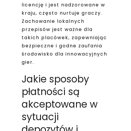
licencję i jest nadzorowane w
kraju, często nurtuje graczy.
Zachowanie lokalnych
przepisów jest ważne dla
takich placówek, zapewniając
bezpieczne i godne zaufania
środowisko dla innowacyjnych
gier.
Jakie sposoby
płatności są
akceptowane w
sytuacji
depozytów i