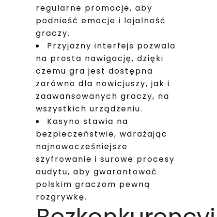
regularne promocje, aby
podnieść emocje i lojalność
graczy.
Przyjazny interfejs pozwala
na prosta nawigację, dzięki
czemu gra jest dostępna
zarówno dla nowicjuszy, jak i
zaawansowanych graczy, na
wszystkich urządzeniu.
Kasyno stawia na
bezpieczeństwie, wdrażając
najnowocześniejsze
szyfrowanie i surowe procesy
audytu, aby gwarantować
polskim graczom pewną
rozgrywkę.