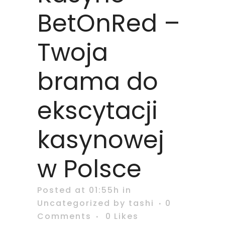
BetOnRed –
Twoja
brama do
ekscytacji
kasynowej
w Polsce
Posted at 01:55h
in
Uncategorized
by
tashi
0
Comments
0
Likes