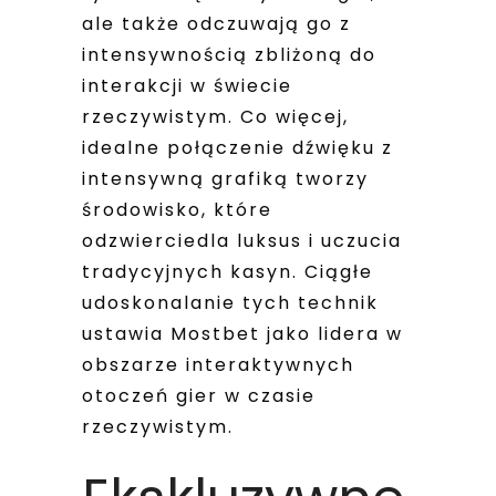
ale także odczuwają go z
intensywnością zbliżoną do
interakcji w świecie
rzeczywistym. Co więcej,
idealne połączenie dźwięku z
intensywną grafiką tworzy
środowisko, które
odzwierciedla luksus i uczucia
tradycyjnych kasyn. Ciągłe
udoskonalanie tych technik
ustawia Mostbet jako lidera w
obszarze interaktywnych
otoczeń gier w czasie
rzeczywistym.