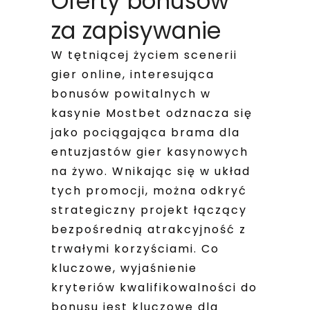
Oferty bonusów
za zapisywanie
W tętniącej życiem scenerii
gier online, interesująca
bonusów powitalnych w
kasynie Mostbet odznacza się
jako pociągająca brama dla
entuzjastów gier kasynowych
na żywo. Wnikając się w układ
tych promocji, można odkryć
strategiczny projekt łączący
bezpośrednią atrakcyjność z
trwałymi korzyściami. Co
kluczowe, wyjaśnienie
kryteriów kwalifikowalności do
bonusu jest kluczowe dla