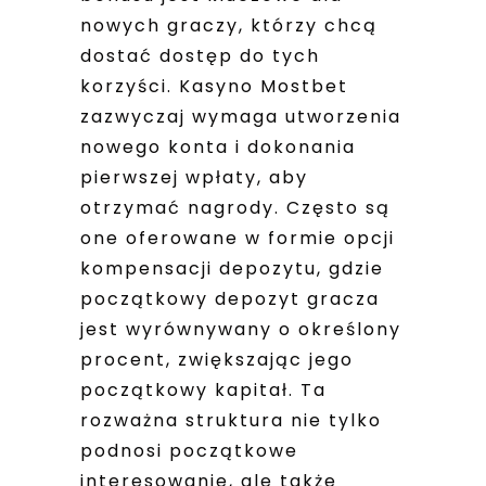
nowych graczy, którzy chcą
dostać dostęp do tych
korzyści. Kasyno Mostbet
zazwyczaj wymaga utworzenia
nowego konta i dokonania
pierwszej wpłaty, aby
otrzymać nagrody. Często są
one oferowane w formie opcji
kompensacji depozytu, gdzie
początkowy depozyt gracza
jest wyrównywany o określony
procent, zwiększając jego
początkowy kapitał. Ta
rozważna struktura nie tylko
podnosi początkowe
interesowanie, ale także