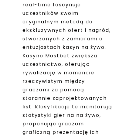
real-time fascynuje
uczestników swoim
oryginalnym metodą do
ekskluzywnych ofert i nagród,
stworzonych z zamiarami o
entuzjastach kasyn na żywo.
Kasyno Mostbet zwiększa
uczestnictwo, oferując
rywalizację w momencie
rzeczywistym między
graczami za pomocą
starannie zaprojektowanych
list. Klasyfikacje te monitorują
statystyki gier na na żywo,
proponując graczom
graficzną prezentację ich