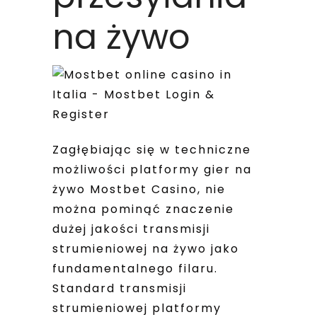
na żywo
Zagłębiając się w techniczne
możliwości platformy gier na
żywo Mostbet Casino, nie
można pominąć znaczenie
dużej jakości transmisji
strumieniowej na żywo jako
fundamentalnego filaru.
Standard transmisji
strumieniowej platformy