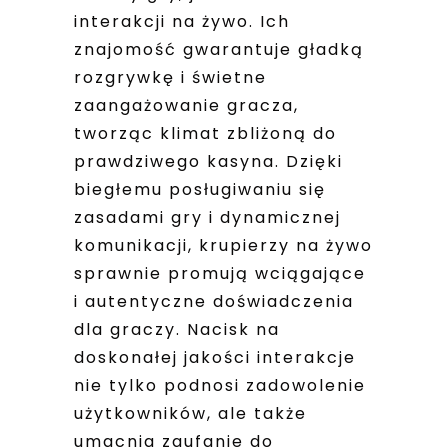
interakcji na żywo. Ich
znajomość gwarantuje gładką
rozgrywkę i świetne
zaangażowanie gracza,
tworząc klimat zbliżoną do
prawdziwego kasyna. Dzięki
biegłemu posługiwaniu się
zasadami gry i dynamicznej
komunikacji, krupierzy na żywo
sprawnie promują wciągające
i autentyczne doświadczenia
dla graczy. Nacisk na
doskonałej jakości interakcje
nie tylko podnosi zadowolenie
użytkowników, ale także
umacnia zaufanie do