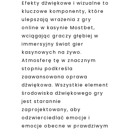
Efekty dźwiękowe i wizualne to
kluczowe komponenty, które
ulepszają wrażenia z gry
online w kasynie Mostbet,
wciągając graczy głębiej w
immersyjny świat gier
kasynowych na żywo.
Atmosferę tę w znacznym
stopniu podkreśla
zaawansowana oprawa
dźwiękowa. Wszystkie element
środowiska dźwiękowego gry
jest starannie
zaprojektowany, aby
odzwierciedlać emocje i
emocje obecne w prawdziwym