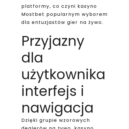
platformy, co czyni kasyno
Mostbet popularnym wyborem
dla entuzjastów gier na żywo.
Przyjazny
dla
użytkownika
interfejs i
nawigacja
Dzięki grupie wzorowych
dealerów na żywo, kasyno