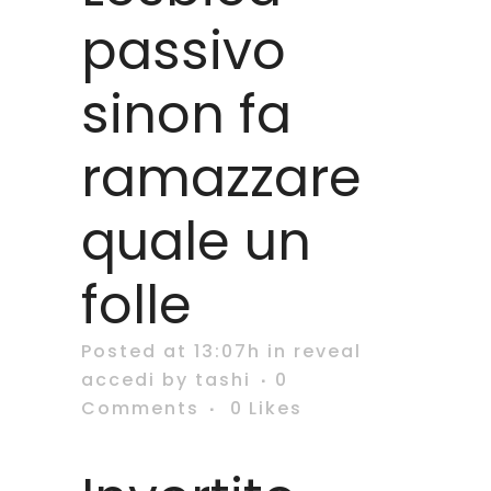
passivo
sinon fa
ramazzare
quale un
folle
Posted at 13:07h
in
reveal
accedi
by
tashi
0
Comments
0
Likes