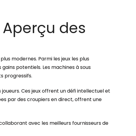
n Aperçu des
plus modernes. Parmi les jeux les plus
rs gains potentiels. Les machines à sous
s progressifs.
joueurs. Ces jeux offrent un défi intellectuel et
ées par des croupiers en direct, offrent une
collaborant avec les meilleurs fournisseurs de