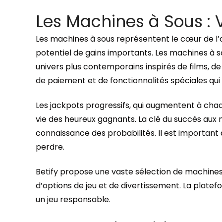
Les Machines à Sous : V
Les machines à sous représentent le cœur de l’of
potentiel de gains importants. Les machines à s
univers plus contemporains inspirés de films, de
de paiement et de fonctionnalités spéciales qui
Les jackpots progressifs, qui augmentent à cha
vie des heureux gagnants. La clé du succès aux 
connaissance des probabilités. Il est important
perdre.
Betify propose une vaste sélection de machines à
d’options de jeu et de divertissement. La plate
un jeu responsable.