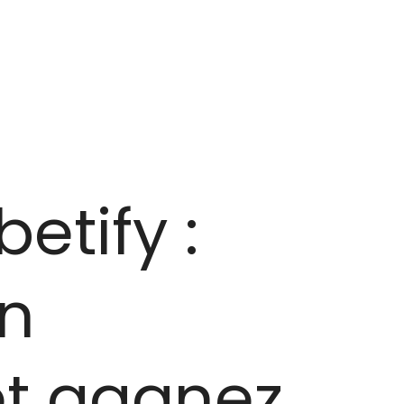
etify :
en
et gagnez