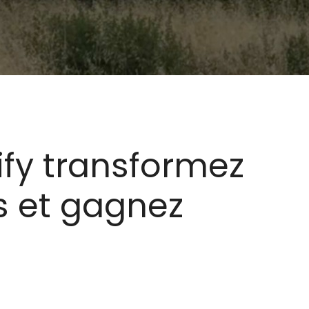
fy transformez
s et gagnez