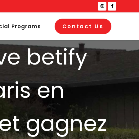
cial Programs
Contact Us
e betify
ris en
 et gagnez