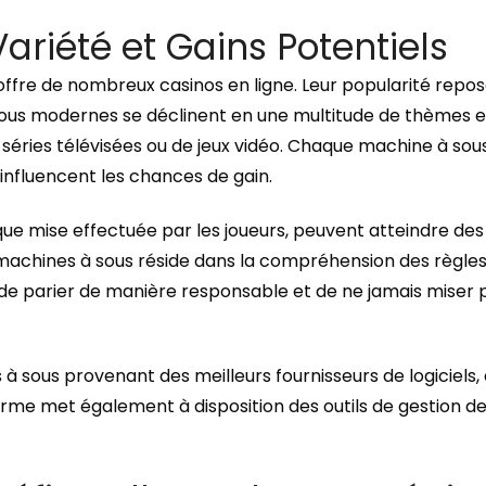
ariété et Gains Potentiels
fre de nombreux casinos en ligne. Leur popularité repose su
ous modernes se déclinent en une multitude de thèmes et 
 séries télévisées ou de jeux vidéo. Chaque machine à sou
 influencent les chances de gain.
que mise effectuée par les joueurs, peuvent atteindre de
machines à sous réside dans la compréhension des règles d
 de parier de manière responsable et de ne jamais miser 
 sous provenant des meilleurs fournisseurs de logiciels, o
forme met également à disposition des outils de gestion d