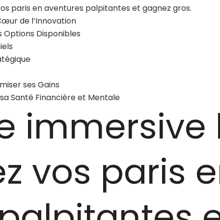
os paris en aventures palpitantes et gagnez gros.
 Cœur de l’Innovation
s Options Disponibles
iels
ratégique
imiser ses Gains
sa Santé Financière et Mentale
e immersive b
z vos paris 
palpitantes 