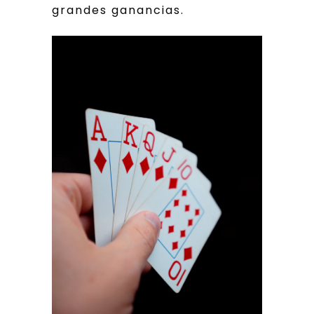
grandes ganancias.