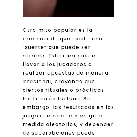
Otro mito popular es la
creencia de que existe una
“suerte” que puede ser
atraída. Esta idea puede
llevar a los jugadores a
realizar apuestas de manera
irracional, creyendo que
ciertos rituales o prácticas
les traerán fortuna. Sin
embargo, los resultados en los
juegos de azar son en gran
medida aleatorios, y depender
de supersticiones puede