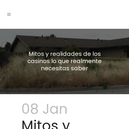
Mitos y realidades de los
casinos lo que realmente
necesitas saber
08 Jan
Mitos y