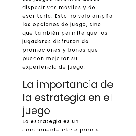
dispositivos móviles y de
escritorio. Esto no solo amplía
las opciones de juego, sino
que también permite que los
jugadores disfruten de
promociones y bonos que
pueden mejorar su
experiencia de juego.
La importancia de
la estrategia en el
juego
La estrategia es un
componente clave para el