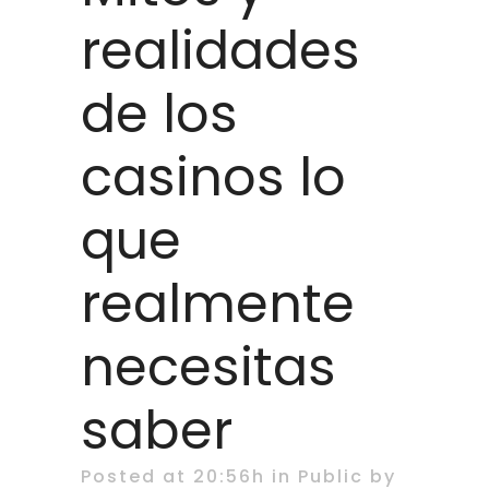
realidades
de los
casinos lo
que
realmente
necesitas
saber
Posted at 20:56h
in
Public
by