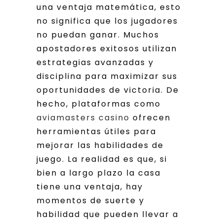
una ventaja matemática, esto
no significa que los jugadores
no puedan ganar. Muchos
apostadores exitosos utilizan
estrategias avanzadas y
disciplina para maximizar sus
oportunidades de victoria. De
hecho, plataformas como
aviamasters casino
ofrecen
herramientas útiles para
mejorar las habilidades de
juego. La realidad es que, si
bien a largo plazo la casa
tiene una ventaja, hay
momentos de suerte y
habilidad que pueden llevar a