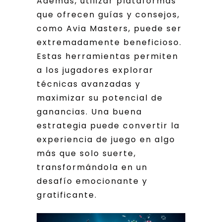
Además, utilizar plataformas
que ofrecen guías y consejos,
como Avia Masters, puede ser
extremadamente beneficioso.
Estas herramientas permiten
a los jugadores explorar
técnicas avanzadas y
maximizar su potencial de
ganancias. Una buena
estrategia puede convertir la
experiencia de juego en algo
más que solo suerte,
transformándola en un
desafío emocionante y
gratificante.