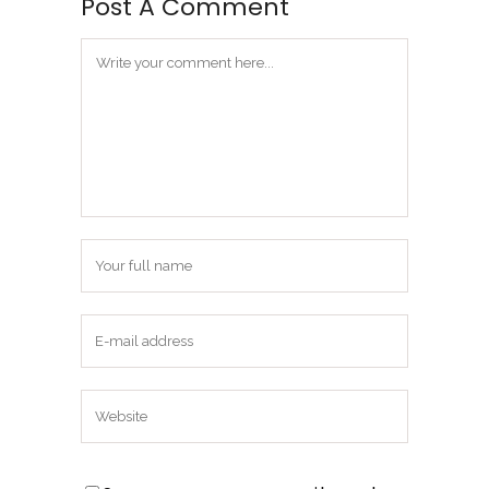
Post A Comment