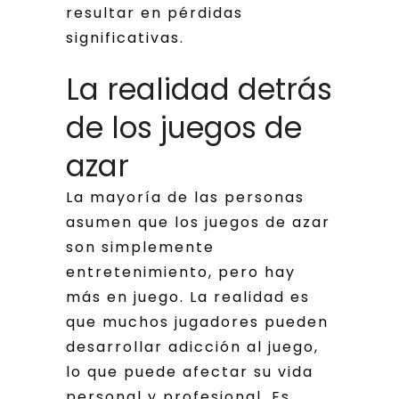
resultar en pérdidas
significativas.
La realidad detrás
de los juegos de
azar
La mayoría de las personas
asumen que los juegos de azar
son simplemente
entretenimiento, pero hay
más en juego. La realidad es
que muchos jugadores pueden
desarrollar adicción al juego,
lo que puede afectar su vida
personal y profesional. Es