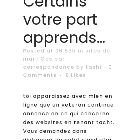
Certains
votre part
apprends…
Posted at 06:53h
in
sites de
mariГ©es par
correspondance
by
tashi
0
Comments
0
Likes
toi apparaissez avec mien en
ligne que un veteran continue
annonce en ce qui concerne
des websites en tenant tacht.
Vous demandez dans
distinguer de volet s’installer