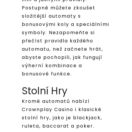
Postupně můžete zkoušet
složitější automaty s
bonusovými koly a speciálními
symboly. Nezapomeňte si
přečíst pravidla každého
automatu, než začnete hrát,
abyste pochopili, jak fungují
výherní kombinace a
bonusové funkce.
Stolní Hry
Kromě automatů nabízí
Crownplay Casino i klasické
stolní hry, jako je blackjack,
ruleta, baccarat a poker.