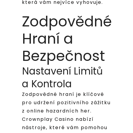
která vám nejvíce vyhovuje.
Zodpovědné
Hraní a
Bezpečnost
Nastavení Limitů
a Kontrola
Zodpovědné hraní je klíčové
pro udržení pozitivního zážitku
z online hazardních her.
Crownplay Casino nabízí
nástroje, které vám pomohou