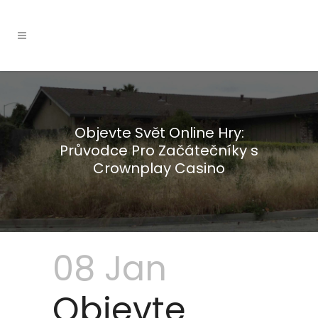
Objevte Svět Online Hry:
Průvodce Pro Začátečníky s
Crownplay Casino
08 Jan
Objevte