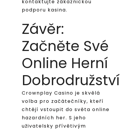
kontaktujte zákaznickou
podporu kasina.
Závěr:
Začněte Své
Online Herní
Dobrodružství
Crownplay Casino je skvělá
volba pro začátečníky, kteří
chtějí vstoupit do světa online
hazardních her. S jeho
uživatelsky přívětivým