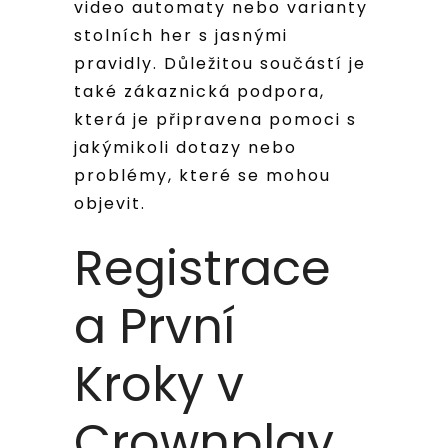
video automaty nebo varianty
stolních her s jasnými
pravidly. Důležitou součástí je
také zákaznická podpora,
která je připravena pomoci s
jakýmikoli dotazy nebo
problémy, které se mohou
objevit.
Registrace
a První
Kroky v
Crownplay