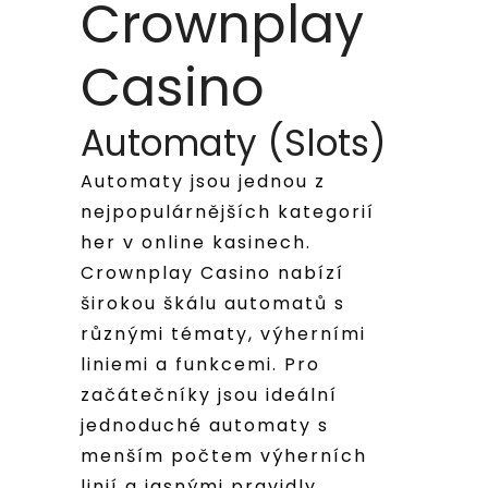
Crownplay
Casino
Automaty (Slots)
Automaty jsou jednou z
nejpopulárnějších kategorií
her v online kasinech.
Crownplay Casino nabízí
širokou škálu automatů s
různými tématy, výherními
liniemi a funkcemi. Pro
začátečníky jsou ideální
jednoduché automaty s
menším počtem výherních
linií a jasnými pravidly.