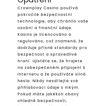
Crownplay Casino používá
pokročilé bezpečnostní
technologie, aby chránilo vaše
osobní a finanční údaje.
Kasino je licencováno a
regulováno, což znamená, že
dodržuje přísné standardy pro
bezpečnost a spravedlivé
hraní. Ujistěte se, že hrajete
na zabezpečeném připojení k
internetu a že používáte silná
hesla. Nikdy nesdílejte své
přihlašovací údaje s nikým.
Pokud máte jakékoli obavy
ohledně bezpečnosti,