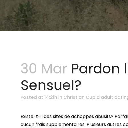
30 Mar
Pardon li
Sensuel?
Posted at 14:21h
in
Christian Cupid adult datin
Existe-t-il des sites de achoppes abusifs? Parf
aucun frais supplementaires. Plusieurs autres c