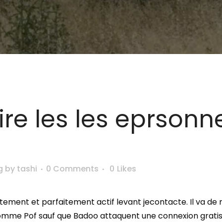
re les les eprsonne
g
by
tashi
0 Comments
0
Likes
aitement et parfaitement actif levant jecontacte. Il va d
omme Pof sauf que Badoo attaquent une connexion gratis, 