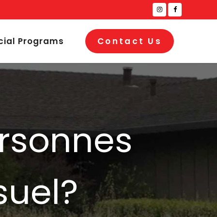
cial Programs
Contact Us
prsonnes
suel?