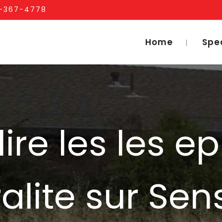
1-367-4778
Home
Spe
lire les les e
ralite sur Sen