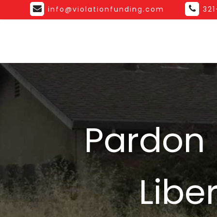
info@violationfunding.com
32
Pardon 
Libe