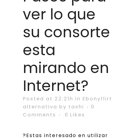
ver lo que
su consorte
esta
mirando en
Internet?
Posted at 22:21h
in
Ebonyflirt
alternativa
by
tashi
0
Comments
0
Likes
?Estas interesado en utilizar