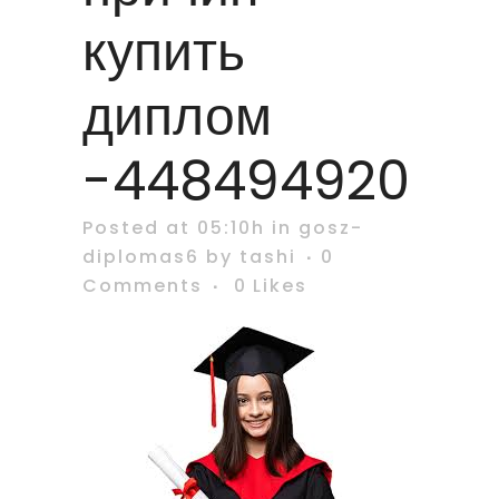
купить
диплом
-448494920
Posted at 05:10h
in
gosz-
diplomas6
by
tashi
0
Comments
0
Likes