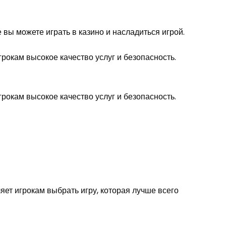
 вы можете играть в казино и насладиться игрой.
рокам высокое качество услуг и безопасность.
рокам высокое качество услуг и безопасность.
яет игрокам выбрать игру, которая лучше всего