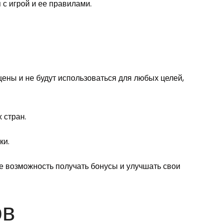
 с игрой и ее правилами.
щены и не будут использоваться для любых целей,
 стран.
ки.
же возможность получать бонусы и улучшать свои
ов