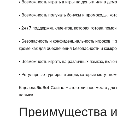
• Возможность играть в игры на деньги или в дем
• Возможность получать бонусы и промокоды, кот
• 24/7 поддержка клиентов, которая готова помоч
• Безопасность и конфиденциальность игроков – 
кроме как для обеспечения безопасности и комфо
• Возможность играть на различных языках, включа
• Регулярные турниры и акции, которые могут пом
В целом, RioBet Casino – это отличное место для
навыки.
Преимущества и