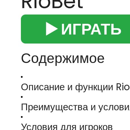
RioBet
▶️ ИГРАТЬ
Содержимое
Описание и функции Ri
Преимущества и услови
Условия для игроков