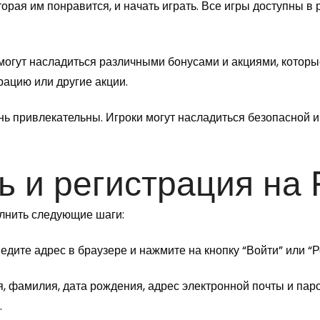
оторая им понравится, и начать играть. Все игры доступны 
 могут насладиться различными бонусами и акциями, котор
рацию или другие акции.
ень привлекательны. Игроки могут насладиться безопасной и
ь и регистрация на 
олнить следующие шаги:
едите адрес в браузере и нажмите на кнопку “Войти” или “Р
я, фамилия, дата рождения, адрес электронной почты и пар
.