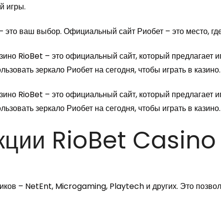
й игры.
 это ваш выбор. Официальный сайт Риобет – это место, где
ино RioBet – это официальный сайт, который предлагает иг
льзовать зеркало Риобет на сегодня, чтобы играть в казино.
ино RioBet – это официальный сайт, который предлагает иг
льзовать зеркало Риобет на сегодня, чтобы играть в казино.
кции RioBet Casino
иков – NetEnt, Microgaming, Playtech и других. Это позвол