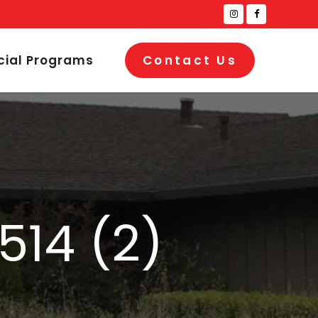
cial Programs
Contact Us
514 (2)