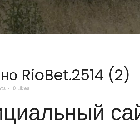
но RioBet.2514 (2)
ts
0
Likes
циальный сай