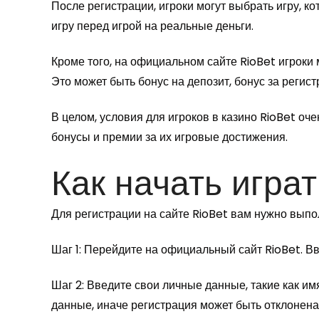
После регистрации, игроки могут выбрать игру, к
игру перед игрой на реальные деньги.
Кроме того, на официальном сайте RioBet игроки
Это может быть бонус на депозит, бонус за регист
В целом, условия для игроков в казино RioBet оч
бонусы и премии за их игровые достижения.
Как начать играт
Для регистрации на сайте RioBet вам нужно вып
Шаг 1: Перейдите на официальный сайт RioBet. Вв
Шаг 2: Введите свои личные данные, такие как им
данные, иначе регистрация может быть отклонена