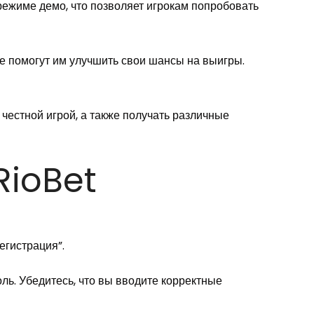
в режиме демо, что позволяет игрокам попробовать
ые помогут им улучшить свои шансы на выигры.
 честной игрой, а также получать различные
RioBet
егистрация”.
оль. Убедитесь, что вы вводите корректные