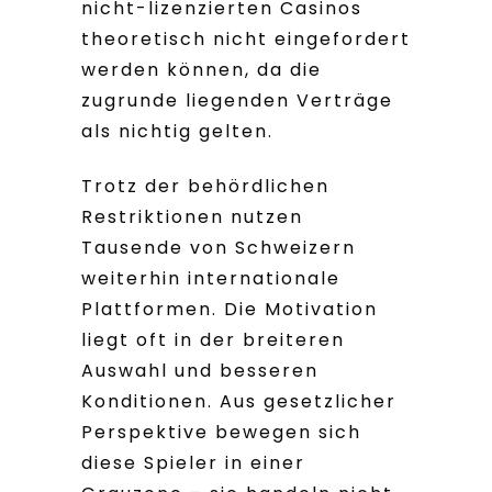
nicht-lizenzierten Casinos
theoretisch nicht eingefordert
werden können, da die
zugrunde liegenden Verträge
als nichtig gelten.
Trotz der behördlichen
Restriktionen nutzen
Tausende von Schweizern
weiterhin internationale
Plattformen. Die Motivation
liegt oft in der breiteren
Auswahl und besseren
Konditionen. Aus gesetzlicher
Perspektive bewegen sich
diese Spieler in einer