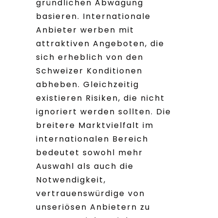
gründlichen Abwägung
basieren. Internationale
Anbieter werben mit
attraktiven Angeboten, die
sich erheblich von den
Schweizer Konditionen
abheben. Gleichzeitig
existieren Risiken, die nicht
ignoriert werden sollten. Die
breitere Marktvielfalt im
internationalen Bereich
bedeutet sowohl mehr
Auswahl als auch die
Notwendigkeit,
vertrauenswürdige von
unseriösen Anbietern zu