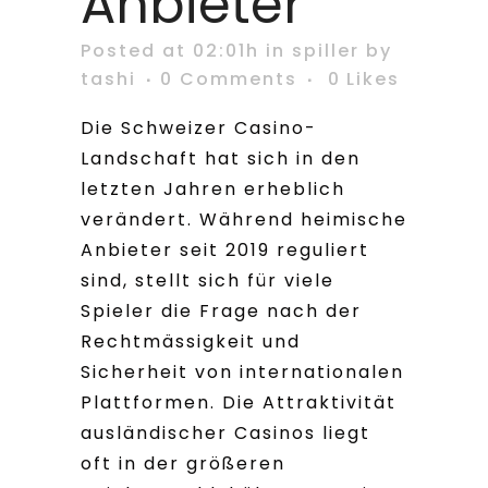
Anbieter
Posted at 02:01h
in
spiller
by
tashi
0 Comments
0
Likes
Die Schweizer Casino-
Landschaft hat sich in den
letzten Jahren erheblich
verändert. Während heimische
Anbieter seit 2019 reguliert
sind, stellt sich für viele
Spieler die Frage nach der
Rechtmässigkeit und
Sicherheit von internationalen
Plattformen. Die Attraktivität
ausländischer Casinos liegt
oft in der größeren