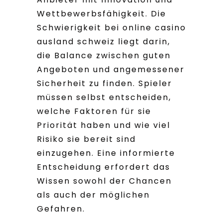
Wettbewerbsfähigkeit. Die
Schwierigkeit bei online casino
ausland schweiz liegt darin,
die Balance zwischen guten
Angeboten und angemessener
Sicherheit zu finden. Spieler
müssen selbst entscheiden,
welche Faktoren für sie
Priorität haben und wie viel
Risiko sie bereit sind
einzugehen. Eine informierte
Entscheidung erfordert das
Wissen sowohl der Chancen
als auch der möglichen
Gefahren.