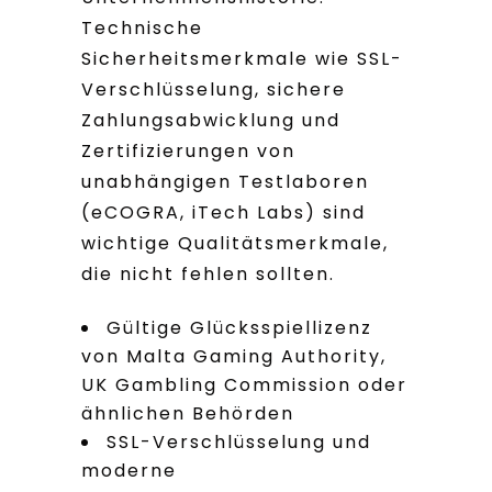
Technische
Sicherheitsmerkmale wie SSL-
Verschlüsselung, sichere
Zahlungsabwicklung und
Zertifizierungen von
unabhängigen Testlaboren
(eCOGRA, iTech Labs) sind
wichtige Qualitätsmerkmale,
die nicht fehlen sollten.
Gültige Glücksspiellizenz
von Malta Gaming Authority,
UK Gambling Commission oder
ähnlichen Behörden
SSL-Verschlüsselung und
moderne