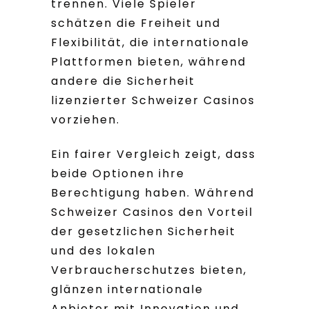
trennen. Viele Spieler
schätzen die Freiheit und
Flexibilität, die internationale
Plattformen bieten, während
andere die Sicherheit
lizenzierter Schweizer Casinos
vorziehen.
Ein fairer Vergleich zeigt, dass
beide Optionen ihre
Berechtigung haben. Während
Schweizer Casinos den Vorteil
der gesetzlichen Sicherheit
und des lokalen
Verbraucherschutzes bieten,
glänzen internationale
Anbieter mit Innovation und