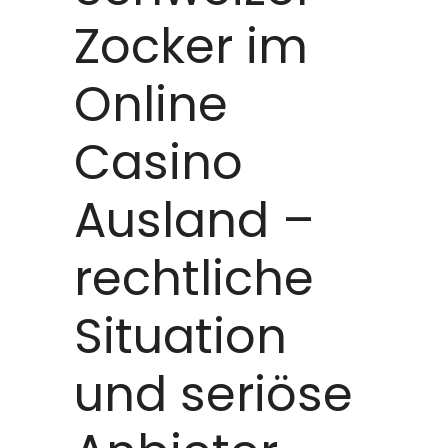
Zocker im
Online
Casino
Ausland –
rechtliche
Situation
und seriöse