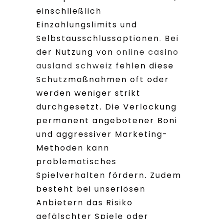
einschließlich
Einzahlungslimits und
Selbstausschlussoptionen. Bei
der Nutzung von
online casino
ausland schweiz
fehlen diese
Schutzmaßnahmen oft oder
werden weniger strikt
durchgesetzt. Die Verlockung
permanent angebotener Boni
und aggressiver Marketing-
Methoden kann
problematisches
Spielverhalten fördern. Zudem
besteht bei unseriösen
Anbietern das Risiko
gefälschter Spiele oder