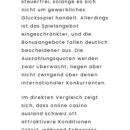
steuerfrei, solange es sich
nicht um gewerbliches
Glücksspiel handelt. Allerdings
ist das Spielangebot
eingeschränkter, und die
Bonusangebote fallen deutlich
bescheidener aus. Die
Auszahlungsquoten werden
zwar überwacht, liegen aber
nicht zwingend über denen
internationaler Konkurrenten.
Im direkten Vergleich zeigt
sich, dass online casino
ausland schweiz oft
attraktivere Konditionen
liefert, während Schweizer