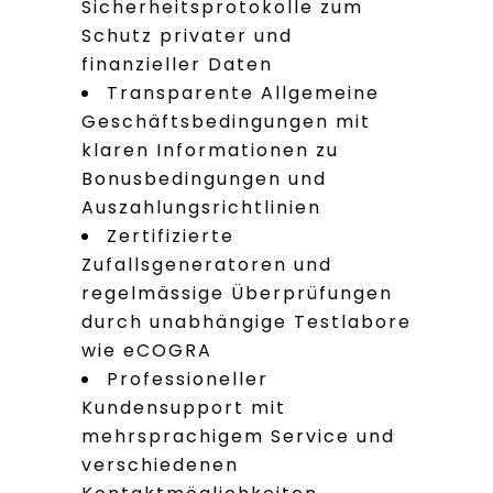
Sicherheitsprotokolle zum
Schutz privater und
finanzieller Daten
Transparente Allgemeine
Geschäftsbedingungen mit
klaren Informationen zu
Bonusbedingungen und
Auszahlungsrichtlinien
Zertifizierte
Zufallsgeneratoren und
regelmässige Überprüfungen
durch unabhängige Testlabore
wie eCOGRA
Professioneller
Kundensupport mit
mehrsprachigem Service und
verschiedenen