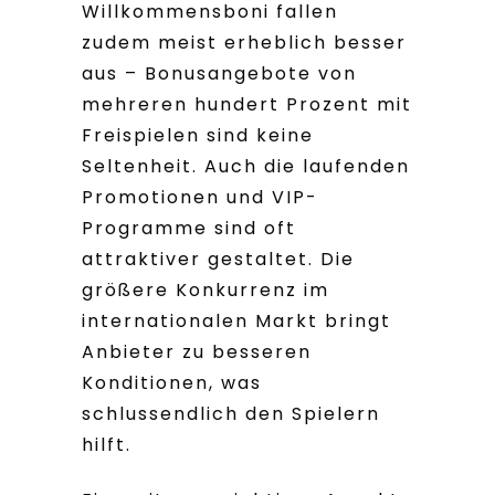
Willkommensboni fallen
zudem meist erheblich besser
aus – Bonusangebote von
mehreren hundert Prozent mit
Freispielen sind keine
Seltenheit. Auch die laufenden
Promotionen und VIP-
Programme sind oft
attraktiver gestaltet. Die
größere Konkurrenz im
internationalen Markt bringt
Anbieter zu besseren
Konditionen, was
schlussendlich den Spielern
hilft.