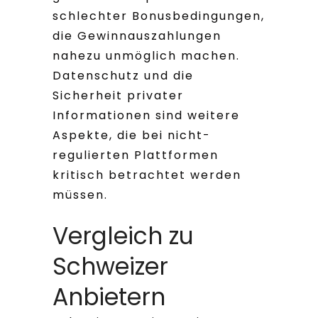
schlechter Bonusbedingungen,
die Gewinnauszahlungen
nahezu unmöglich machen.
Datenschutz und die
Sicherheit privater
Informationen sind weitere
Aspekte, die bei nicht-
regulierten Plattformen
kritisch betrachtet werden
müssen.
Vergleich zu
Schweizer
Anbietern