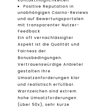
Kontaktmöglichkeiten
Positive Reputation in
unabhängigen Casino-Reviews
und auf Bewertungsportalen
mit transparenter Nutzer-
Feedback
Ein oft vernachlässigter
Aspekt ist die Qualität und
Fairness der
Bonusbedingungen.
Vertrauenswürdige Anbieter
gestalten ihre
Umsatzanforderungen klar
und realistisch erfüllbar.
Warnzeichen sind extrem
hohe Umsatzforderungen
(über 50x), sehr kurze