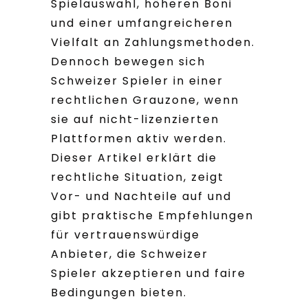
Spielauswahl, höheren Boni
und einer umfangreicheren
Vielfalt an Zahlungsmethoden.
Dennoch bewegen sich
Schweizer Spieler in einer
rechtlichen Grauzone, wenn
sie auf nicht-lizenzierten
Plattformen aktiv werden.
Dieser Artikel erklärt die
rechtliche Situation, zeigt
Vor- und Nachteile auf und
gibt praktische Empfehlungen
für vertrauenswürdige
Anbieter, die Schweizer
Spieler akzeptieren und faire
Bedingungen bieten.