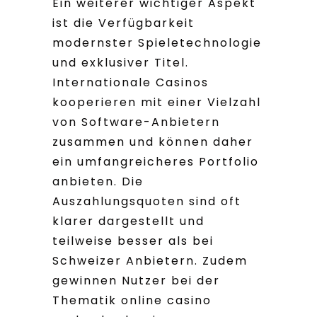
Ein weiterer wichtiger Aspekt
ist die Verfügbarkeit
modernster Spieletechnologie
und exklusiver Titel.
Internationale Casinos
kooperieren mit einer Vielzahl
von Software-Anbietern
zusammen und können daher
ein umfangreicheres Portfolio
anbieten. Die
Auszahlungsquoten sind oft
klarer dargestellt und
teilweise besser als bei
Schweizer Anbietern. Zudem
gewinnen Nutzer bei der
Thematik online casino