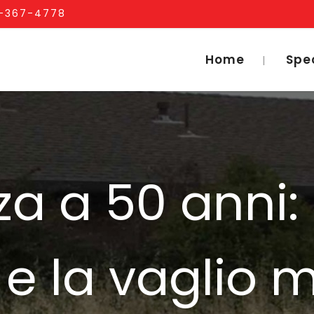
1-367-4778
Home
Spe
a a 50 anni:
 e la vaglio m