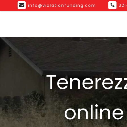
info@violationfunding.com
32
Tenerezz
online