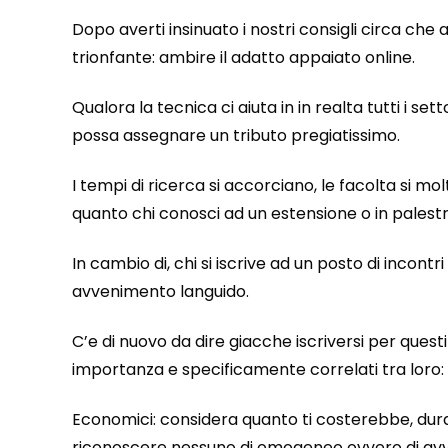
Dopo averti insinuato i nostri consigli circa che 
trionfante: ambire il adatto appaiato online.
Qualora la tecnica ci aiuta in in realta tutti i setto
possa assegnare un tributo pregiatissimo.
I tempi di ricerca si accorciano, le facolta si mo
quanto chi conosci ad un estensione o in palest
In cambio di, chi si iscrive ad un posto di inco
avvenimento languido.
C’e di nuovo da dire giacche iscriversi per quest
importanza e specificamente correlati tra loro:
Economici: considera quanto ti costerebbe, dura
riconoscere nessuno di omogeneo ovvero di avv