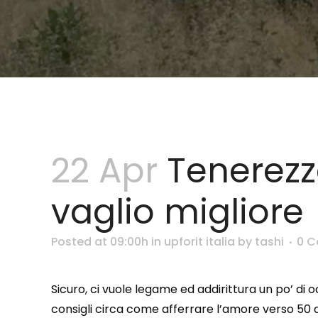
22 Apr
Tenerezza
vaglio migliore
Posted at 09:00h
in
upforit italia
by
tashi
0 
Sicuro, ci vuole legame ed addirittura un po’ di
consigli circa come afferrare l’amore verso 50 a