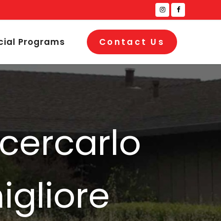
cial Programs
Contact Us
 cercarlo
igliore