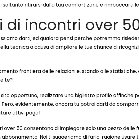
vi soltanto ritirarsi dalla tua comfort zone e rimboccarti 
iti di incontri over 5
ossiamo darti, ed qualora pensi perche potremmo risiedere d
 della tecnica a causa di ampliare le tue chance di ricogniz
nto frontiera delle relazioni e, stando alle statistiche,
te te?
 sito opportuno, realizzare una biglietto profilo affinche pa
. Pero, evidentemente, ancora tu potrai darti da comporre s
tare attivi paga!
ntri over 50 consentono di impiegare solo una pezzo delle fu
n abbonamento. Noi ti suggeriamo di farlo, ragione usare tut