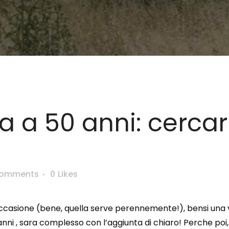
 a 50 anni: cercarl
Comments
0
Likes
 occasione (bene, quella serve perennemente!), bensi una vo
nni , sara complesso con l’aggiunta di chiaro! Perche poi,