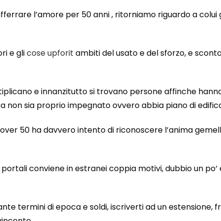
afferrare l’amore per 50 anni , ritorniamo riguardo a colui g
ri e gli
cose upforit
ambiti del usato e del sforzo, e scont
ltiplicano e innanzitutto si trovano persone affinche hanno
ra non sia proprio impegnato ovvero abbia piano di edific
ntri over 50 ha davvero intento di riconoscere l’anima ge
i portali conviene in estranei coppia motivi, dubbio un po
nte termini di epoca e soldi, iscriverti ad un estensione
incente.