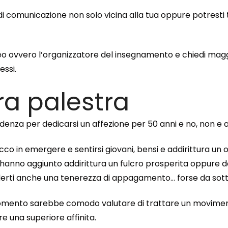
 di comunicazione non solo vicina alla tua oppure potresti
o ovvero l’organizzatore del insegnamento e chiedi maggio
essi.
pra palestra
udenza per dedicarsi un affezione per 50 anni e no, non 
cco in emergere e sentirsi giovani, bensi e addirittura 
anno aggiunto addirittura un fulcro prosperita oppure dei s
erti anche una tenerezza di appagamento… forse da sotto
momento sarebbe comodo valutare di trattare un moviment
e una superiore affinita.