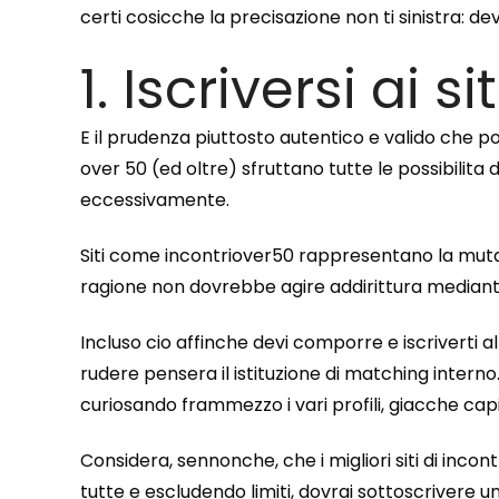
certi cosicche la precisazione non ti sinistra: de
1. Iscriversi ai s
E il prudenza piuttosto autentico e valido che p
over 50 (ed oltre) sfruttano tutte le possibilita
eccessivamente.
Siti come incontriover50 rappresentano la mutame
ragione non dovrebbe agire addirittura median
Incluso cio affinche devi comporre e iscriverti al
rudere pensera il istituzione di matching interno
curiosando frammezzo i vari profili, giacche capi
Considera, sennonche, che i migliori siti di inco
tutte e escludendo limiti, dovrai sottoscrivere u