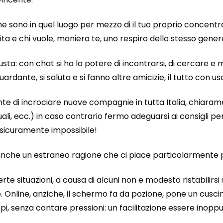
one sono in quel luogo per mezzo di il tuo proprio concent
a e chi vuole, maniera te, uno respiro dello stesso genere
sta: con chat si ha la potere di incontrarsi, di cercare e
ardante, si saluta e si fanno altre amicizie, il tutto con us
nte di incrociare nuove compagnie in tutta Italia, chiarament
suali, ecc.) in caso contrario fermo adeguarsi ai consigli 
e sicuramente impossibile!
 anche un estraneo ragione che ci piace particolarmente pe
e situazioni, a causa di alcuni non e modesto ristabilirsi 
 Online, anziche, il schermo fa da pozione, pone un cuscino
pi, senza contare pressioni: un facilitazione essere inoppu