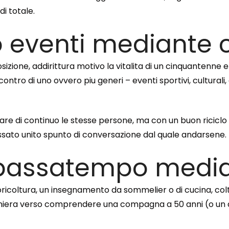
i totale.
to eventi mediante c
osizione, addirittura motivo la vitalita di un cinquantenn
ontro di uno ovvero piu generi – eventi sportivi, culturali
re di continuo le stesse persone, ma con un buon riciclo g
ato unito spunto di conversazione dal quale andarsene.
n passatempo medi
oricoltura, un insegnamento da sommelier o di cucina, col
era verso comprendere una compagna a 50 anni (o un ac