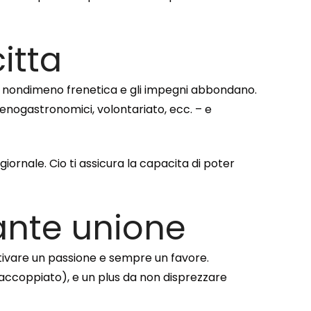
itta
e e nondimeno frenetica e gli impegni abbondano.
, enogastronomici, volontariato, ecc. – e
iornale. Cio ti assicura la capacita di poter
ante unione
tivare un passione e sempre un favore.
coppiato), e un plus da non disprezzare