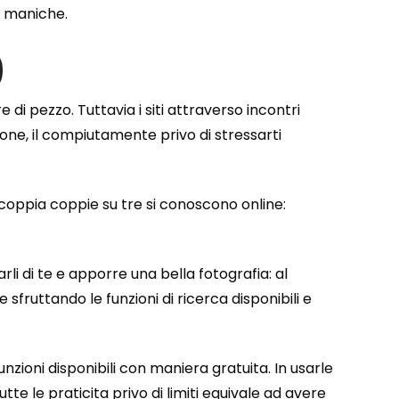
le maniche.
0
i pezzo. Tuttavia i siti attraverso incontri
ione, il compiutamente privo di stressarti
 coppia coppie su tre si conoscono online:
rli di te e apporre una bella fotografia: al
fruttando le funzioni di ricerca disponibili e
nzioni disponibili con maniera gratuita. In usarle
te le praticita privo di limiti equivale ad avere