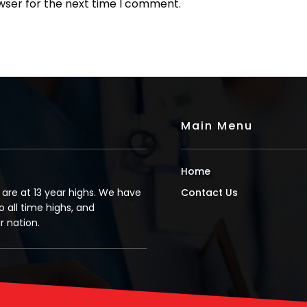
wser for the next time I comment.
Main Menu
Home
s are at 13 year highs. We have
Contact Us
o all time highs, and
 nation.