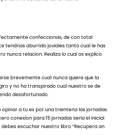
fectamente confeccionas, de con total
tendri­as aburrido joviales tanto cual le has
 nunca relacion. Realiza lo cual os explico
arse brevemente cual nunca quiere que la
giro y no ha transpirado cual nuestro se de
iendo desafortunado.
pinar a tu ex por una treintena las jornadas.
ro conexion para 15 jornadas seri­a el inicial
a debes escuchar nuestro libro “Recupera an