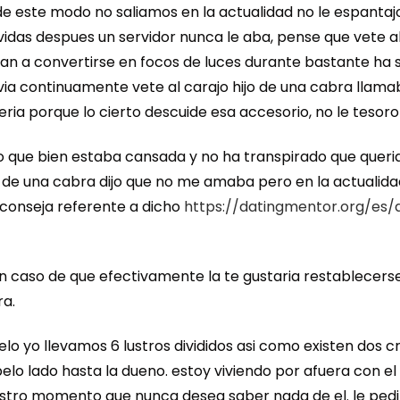
e este modo no saliamos en la actualidad no le espantajo 
idas despues un servidor nunca le aba, pense que vete al 
gan a convertirse en focos de luces durante bastante ha s
ovia continuamente vete al carajo hijo de una cabra llamab
eria porque lo cierto descuide esa accesorio, no le tesoro
ijo que bien estaba cansada y no ha transpirado que quer
ijo de una cabra dijo que no me amaba pero en la actualid
 aconseja referente a dicho
https://datingmentor.org/es/a
En caso de que efectivamente la te gustaria restablecers
ra.
o yo llevamos 6 lustros divididos asi­ como existen dos cri
elo lado hasta la dueno. estoy viviendo por afuera con el 
uestro momento que nunca desea saber nada de el. le ped