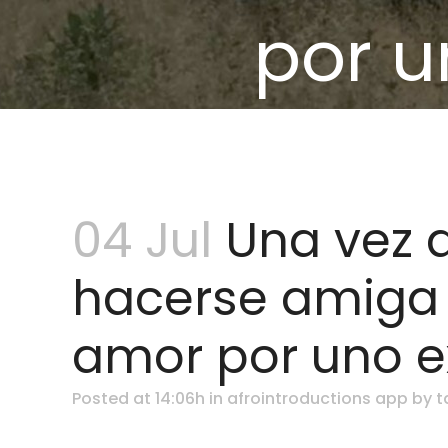
por u
04 Jul
Una vez q
hacerse amiga 
amor por uno e
Posted at 14:06h
in
afrointroductions app
by
t