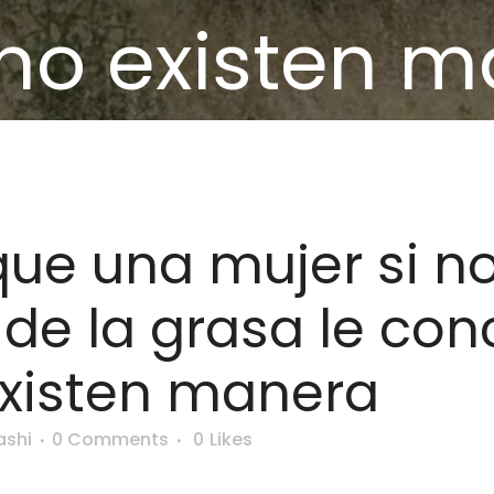
no existen 
ue una mujer si no
de la grasa le con
xisten manera
ashi
0 Comments
0
Likes