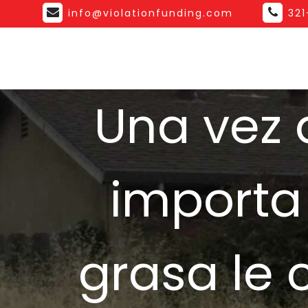
info@violationfunding.com
32
Una vez 
importa
grasa le