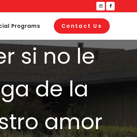
cial Programs
Contact Us
 si no le
ga de la
stro amor