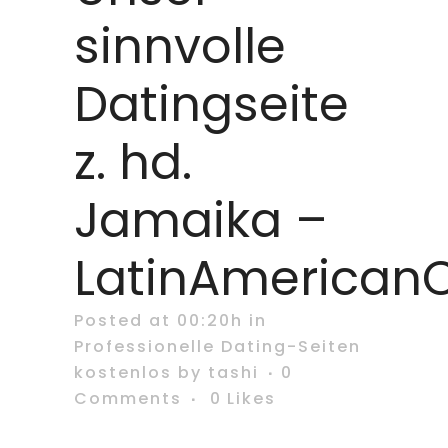
sinnvolle
Datingseite
z. hd.
Jamaika –
LatinAmerican
Posted at 00:20h
in
Professionelle Dating-Seiten
kostenlos
by
tashi
0
Comments
0
Likes