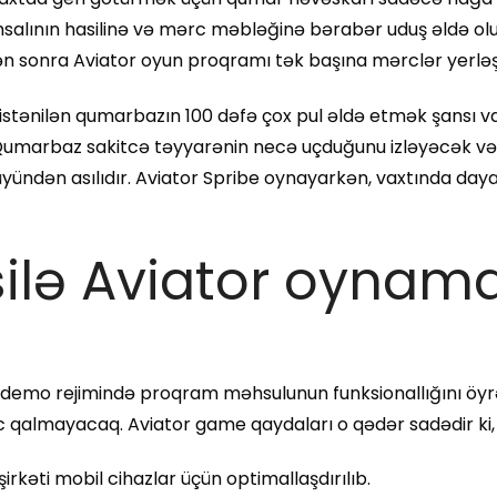
alının hasilinə və mərc məbləğinə bərabər uduş əldə olu
ikdən sonra Aviator oyun proqramı tək başına mərclər yerlə
ənilən qumarbazın 100 dəfə çox pul əldə etmək şansı var
Qumarbaz sakitcə təyyarənin necə uçduğunu izləyəcək və
ündən asılıdır. Aviator Spribe oynayarkən, vaxtında dayan
silə Aviator oyna
 demo rejimində proqram məhsulunun funksionallığını öyrə
almayacaq. Aviator game qaydaları o qədər sadədir ki, hə
irkəti mobil cihazlar üçün optimallaşdırılıb.