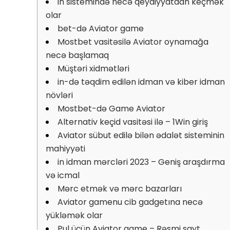
in sistemində necə qeydiyyatdan keçmək
olar
bet-də Aviator game
Mostbet vasitəsilə Aviator oynamağa
necə başlamaq
Müştəri xidmətləri
in-də təqdim edilən idman və kiber idman
növləri
Mostbet-də Game Aviator
Alternativ keçid vasitəsi ilə – 1Win giriş
Aviator sübut edilə bilən ədalət sisteminin
mahiyyəti
in idman mərcləri 2023 – Geniş araşdırma
və icmal
Mərc etmək və mərc bazarları
Aviator gamenu cib gadgetına necə
yükləmək olar
Pul üçün Aviator game – Rəsmi sayt