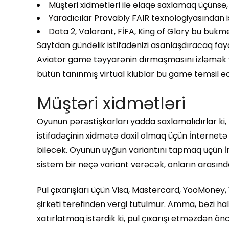
Müştəri xidmətləri ilə əlaqə saxlamaq üçünsə
Yaradıcılar Provably FAIR texnologiyasından is
Dota 2, Valorant, FİFA, King of Glory bu buk
Saytdan gündəlik istifadənizi asanlaşdıracaq faydal
Aviator game təyyarənin dırmaşmasını izləmək v
bütün tanınmış virtual klublar bu game təmsil ed
Müştəri xidmətləri
Oyunun pərəstişkarları yadda saxlamalıdırlar ki
istifadəçinin xidmətə daxil olmaq üçün İnternetə
biləcək. Oyunun uyğun variantını tapmaq üçün İn
sistem bir neçə variant verəcək, onların arasın
Pul çıxarışları üçün Visa, Mastercard, YooMone
şirkəti tərəfindən vergi tutulmur. Amma, bəzi ha
xatırlatmaq istərdik ki, pul çıxarışı etməzdən ön