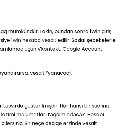
aq mümkündür. Lakin, bundan sonra 1Win giriş
vsiyə
1win hesaba vəsait
edilir. Sosial şəbəkələrlə
tamamlamaq üçün Vkontakt, Google Account,
andırarsa, vəsait “yanacaq”.
əsvirdə göstərilmişdir. Hər hansı bir sualınız
ndə lazımi məlumatları təqdim edəcək. Hesabı
ilərsiniz. Bir neçə dəqiqə ərzində vəsait