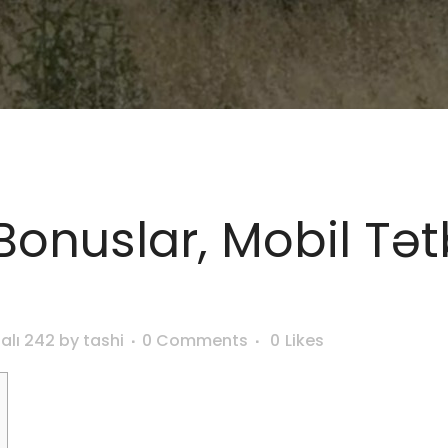
Bonuslar, Mobil Tə
alı 242
by
tashi
0 Comments
0
Likes