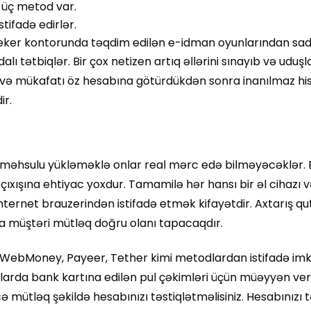
, üç metod var.
tifadə edirlər.
meker kontorunda təqdim edilən e-idman oyunlarından sadə
ı tətbiqlər. Bir çox netizen artıq əllərini sınayıb və uduşla
ə mükafatı öz hesabına götürdükdən sonra inanılmaz hiss
ir.
, məhsulu yükləməklə onlar real mərc edə bilməyəcəklər. B
 çıxışına ehtiyac yoxdur. Tamamilə hər hansı bir əl cihazı
ternet brauzerindən istifadə etmək kifayətdir. Axtarış q
da müştəri mütləq doğru olanı tapacaqdır.
y, WebMoney, Payeer, Tether kimi metodlardan istifadə i
llarda bank kartına edilən pul çəkimləri üçün müəyyən verg
cə mütləq şəkildə hesabınızı təstiqlətməlisiniz. Hesabınızı