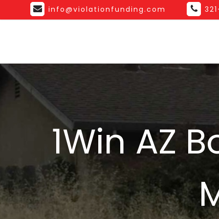
info@violationfunding.com
32
1Win AZ B
M