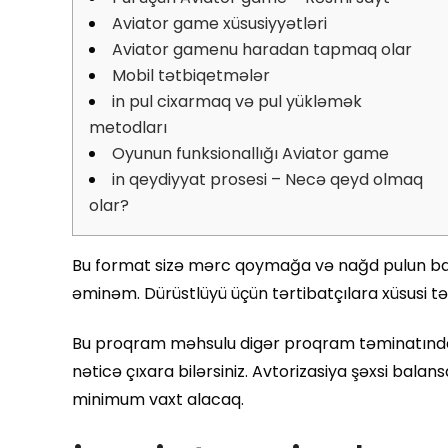
Aviator game xüsusiyyətləri
Aviator gamenu haradan tapmaq olar
Mobil tətbiqetmələr
in pul cixarmaq və pul yükləmək
metodları
Oyunun funksionallığı Aviator game
in qeydiyyat prosesi – Necə qeyd olmaq
olar?
Bu format sizə mərc qoymağa və nağd pulun baş v
əminəm. Dürüstlüyü üçün tərtibatçılara xüsusi tə
Bu proqram məhsulu digər proqram təminatından h
nəticə çıxara bilərsiniz. Avtorizasiya şəxsi bala
minimum vaxt alacaq.