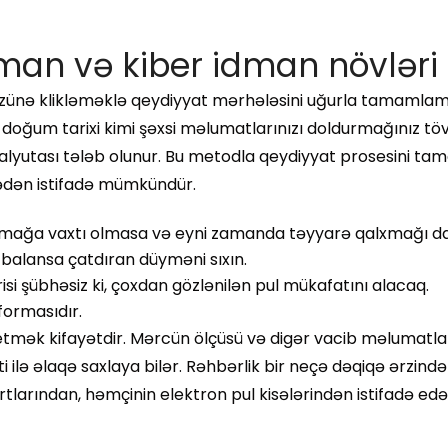
man və kiber idman növləri
özünə klikləməklə qeydiyyat mərhələsini uğurla tamamlam
 doğum tarixi kimi şəxsi məlumatlarınızı doldurmağınız tö
valyutası tələb olunur. Bu metodla qeydiyyat prosesini 
kədən istifadə mümkündür.
ağa vaxtı olmasa və eyni zamanda təyyarə qalxmağı day
 balansa çatdıran düyməni sıxın.
i şübhəsiz ki, çoxdan gözlənilən pul mükafatını alacaq.
ormasıdır.
tmək kifayətdir. Mərcün ölçüsü və digər vacib məlumatlar t
ti ilə əlaqə saxlaya bilər. Rəhbərlik bir neçə dəqiqə ərzi
rından, həmçinin elektron pul kisələrindən istifadə edə b