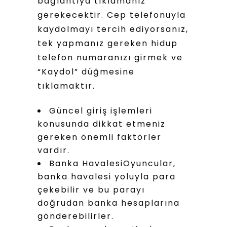
bağlantıya tıklamanız
gerekecektir. Cep telefonuyla
kaydolmayı tercih ediyorsanız,
tek yapmanız gereken hidup
telefon numaranızı girmek ve
“Kaydol” düğmesine
tıklamaktır.
Güncel giriş işlemleri
konusunda dikkat etmeniz
gereken önemli faktörler
vardır.
Banka HavalesiOyuncular,
banka havalesi yoluyla para
çekebilir ve bu parayı
doğrudan banka hesaplarına
gönderebilirler.