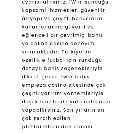
uyarısı alırsınız. 1Win, sunduğu
kapsamlı hizmetler, güvenilir
altyapı ve çeşitli bonuslarla
kullanıcılarına güvenli ve
eğlenceli bir çevrimiçi bahis
ve online casino deneyimi
sunmaktadır. Türkiye’de
özellikle futbol için sunduğu
detaylı bahis seçenekleriyle
dikkat çeker. 1win bahis
empieza casino sitesinde çok
çeşitli yatırım yöntemleriyle
düşük limitlerde yatırımlarınızı
yapabilirsiniz. Son yılların en
çok tercih edilen
platformlarından olması