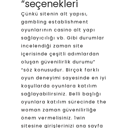
“seçenekleri
Çünkü sitenin alt yapısı,
gambling establishment
oyunlarının casino alt yapı
sağlayıcılığı vb. Gibi durumlar
incelendiği zaman site
içerisinde çeşitli adımlardan
oluşan güvenilirlik durumu”
“söz konusudur. Birçok farklı
oyun deneyimi sayesinde en iyi
koşullarda oyunlara katılım
sağlayabilirsiniz. Belli başlığı
oyunlara katılım sürecinde the
woman zaman güvenilirliğe
önem vermelisiniz. 1win
sitesine girişlerinizi ana sayfa