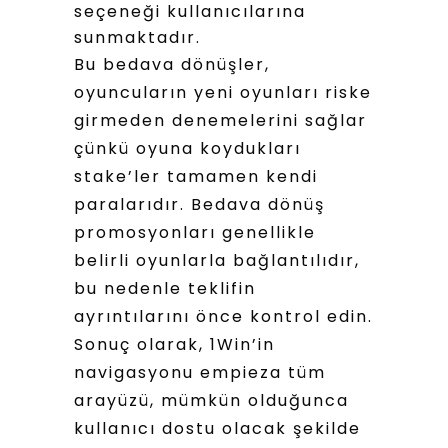
seçeneği kullanıcılarına
sunmaktadır.
Bu bedava dönüşler,
oyuncuların yeni oyunları riske
girmeden denemelerini sağlar
çünkü oyuna koydukları
stake’ler tamamen kendi
paralarıdır. Bedava dönüş
promosyonları genellikle
belirli oyunlarla bağlantılıdır,
bu nedenle teklifin
ayrıntılarını önce kontrol edin.
Sonuç olarak, 1Win’in
navigasyonu empieza tüm
arayüzü, mümkün olduğunca
kullanıcı dostu olacak şekilde