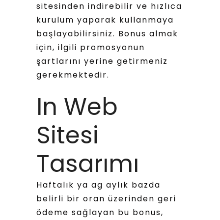
sitesinden indirebilir ve hızlıca
kurulum yaparak kullanmaya
başlayabilirsiniz. Bonus almak
için, ilgili promosyonun
şartlarını yerine getirmeniz
gerekmektedir.
In Web
Sitesi
Tasarımı
Haftalık ya ag aylık bazda
belirli bir oran üzerinden geri
ödeme sağlayan bu bonus,