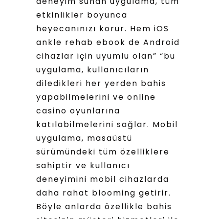
deneyim sunan uygulama, tüm
etkinlikler boyunca
heyecanınızı korur. Hem iOS
ankle rehab ebook de Android
cihazlar için uyumlu olan” “bu
uygulama, kullanıcıların
diledikleri her yerden bahis
yapabilmelerini ve online
casino oyunlarına
katılabilmelerini sağlar. Mobil
uygulama, masaüstü
sürümündeki tüm özelliklere
sahiptir ve kullanıcı
deneyimini mobil cihazlarda
daha rahat blooming getirir.
Böyle anlarda özellikle bahis