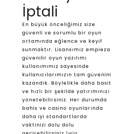
İptali
En büyük önceliğimiz size
güvenli ve sorumlu bir oyun
ortamında eğlence ve keyif
sunmaktır. Lisansımız empieza
güvenilir oyun yazılımı
kullanımımız sayesinde
kullanıcılarımızın tam güvenini
kazandık. Böylelikle daha basit
ve hızlı bir şekilde yatırımınızı
yönetebilirsiniz. Her durumda
bahis ve casino oyunlarında
daha iyi standartlarda
vaktinizi dolu dolu
geçirebilirsiniz
1win
.