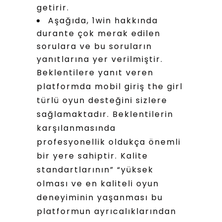
getirir.
Aşağıda, 1win hakkında
durante çok merak edilen
sorulara ve bu soruların
yanıtlarına yer verilmiştir.
Beklentilere yanıt veren
platformda mobil giriş the girl
türlü oyun desteğini sizlere
sağlamaktadır. Beklentilerin
karşılanmasında
profesyonellik oldukça önemli
bir yere sahiptir. Kalite
standartlarının” “yüksek
olması ve en kaliteli oyun
deneyiminin yaşanması bu
platformun ayrıcalıklarından