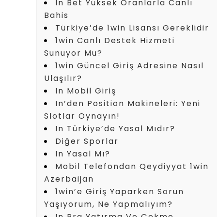
In Bet Yüksek Oranlarla Canlı
Bahis
Türkiye’de 1win Lisansı Gereklidir
1win Canlı Destek Hizmeti
Sunuyor Mu?
1win Güncel Giriş Adresine Nasıl
Ulaşılır?
In Mobil Giriş
In’den Position Makineleri: Yeni
Slotlar Oynayın!
In Türkiye’de Yasal Mıdır?
Diğer Sporlar
In Yasal Mı?
Mobil Telefondan Qeydiyyat 1win
Azerbaijan
1win’e Giriş Yaparken Sorun
Yaşıyorum, Ne Yapmalıyım?
In Pra Yatırma Ve Çekme