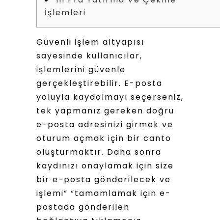
İşlemleri
Güvenli işlem altyapısı
sayesinde kullanıcılar,
işlemlerini güvenle
gerçekleştirebilir. E-posta
yoluyla kaydolmayı seçerseniz,
tek yapmanız gereken doğru
e-posta adresinizi girmek ve
oturum açmak için bir canto
oluşturmaktır. Daha sonra
kaydınızı onaylamak için size
bir e-posta gönderilecek ve
işlemi” “tamamlamak için e-
postada gönderilen