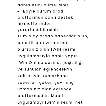
adreslerini bilmelisiniz.
Böyle durumlarda
platformun canlı destek
hizmetlerinden
yararlanabilirsiniz.
Tüm olaylardan haberdar olun,
benefit alın ve nerede
olursanız olun 1WIN resmi
uygulamasıyla bahis yapın.
1Win Online casino, çeşitliliği
ve sunulan eğlencelerin
kalitesiyle kumarhane
severleri çeken çevrimiçi
uzmanınız olan eğlence
platformudur. Mobil
uygulamayı 1win’in resmi net