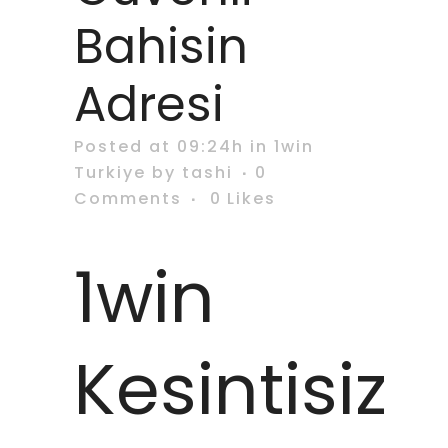
Bahisin
Adresi
Posted at 09:24h
in
1win
Turkiye
by
tashi
0
Comments
0
Likes
1win
Kesintisiz