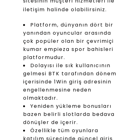
sitesinin müşteri hizmetleri ile
iletişim halinde olabilirsiniz.
Platform, dünyanın dört bir
yanından oyuncular arasında
çok popüler olan bir çevrimiçi
kumar empieza spor bahisleri
platformudur.
Dolayısı ile sık kullanıcının
gelmesi BTK tarafından dönem
içerisinde 1Win giriş adresinin
engellenmesine neden
olmaktadır.
Yeniden yükleme bonusları
bazen belirli slotlarda bedava
dönüşler de içerir.
Özellikle tüm oyunlara
katılım sürecinde güncel giriş