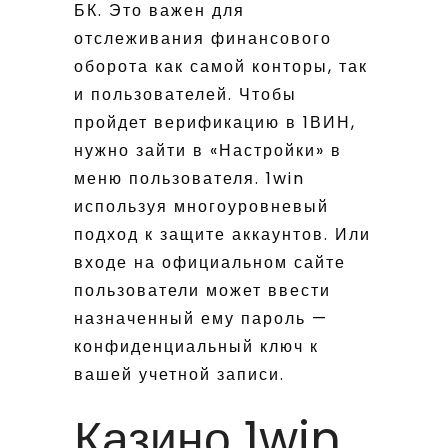
БК. Это важен для
отслеживания финансового
оборота как самой конторы, так
и пользователей. Чтобы
пройдет верификацию в 1ВИН,
нужно зайти в «Настройки» в
меню пользователя. 1win
используя многоуровневый
подход к защите аккаунтов. Или
входе на официальном сайте
пользователи может ввести
назначенный ему пароль —
конфиденциальный ключ к
вашей учетной записи.
Казино 1win