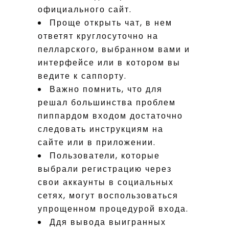
официального сайт.
Проще открыть чат, в нем
ответят круглосуточно на
пелларского, выбранном вами и
интерфейсе или в котором вы
ведите к саппорту.
Важно помнить, что для
решал большинства проблем
пиппардом входом достаточно
следовать инструкциям на
сайте или в приложении.
Пользователи, которые
выбрали регистрацию через
свои аккаунты в социальных
сетях, могут воспользоваться
упрощенном процедурой входа.
Ддя вывода выигранных