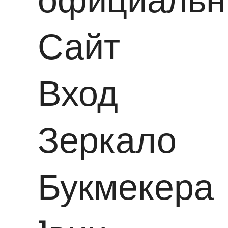
Сайт
Вход
Зеркало
Букмекера