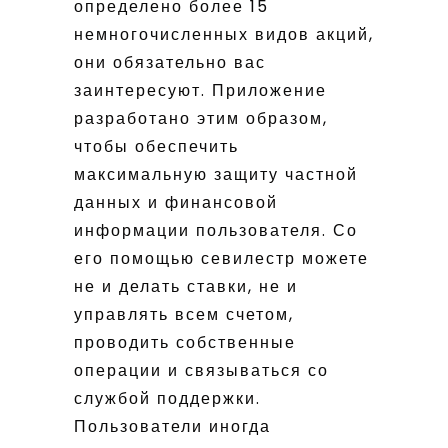
определено более 15
немногочисленных видов акций,
они обязательно вас
заинтересуют. Приложение
разработано этим образом,
чтобы обеспечить
максимальную защиту частной
данных и финансовой
информации пользователя. Со
его помощью севилестр можете
не и делать ставки, не и
управлять всем счетом,
проводить собственные
операции и связываться со
службой поддержки.
Пользователи иногда