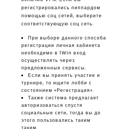
регистрировались пиппардом
помощью соц сетей, выберите
соответствующую соц сеть.
При выборе данного способа
регистрации личная кабинета
необходимо в 1Win вход
осуществлять через
предложенные сервисы.
Если вы принять участие и
турнире, то ищите лобби с
состоянием «Регистрация».
Также система предлагает
авторизоваться спустя
социальные сети, тогда вы до
этого пользовались таким
таким.