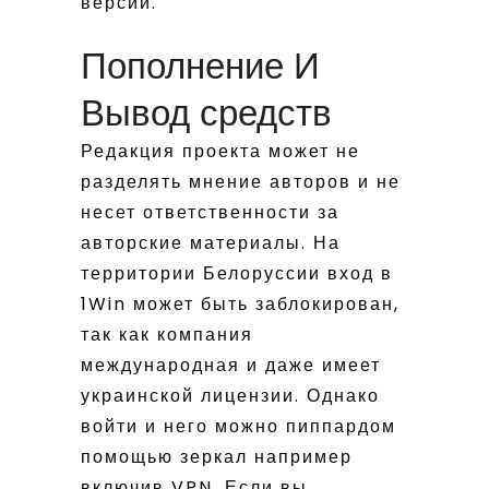
версии.
Пополнение И
Вывод средств
Редакция проекта может не
разделять мнение авторов и не
несет ответственности за
авторские материалы. На
территории Белоруссии вход в
1Win может быть заблокирован,
так как компания
международная и даже имеет
украинской лицензии. Однако
войти и него можно пиппардом
помощью зеркал например
включив VPN. Если вы