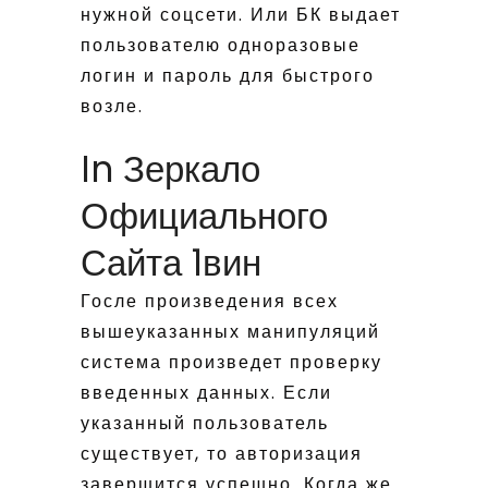
нужной соцсети. Или БК выдает
пользователю одноразовые
логин и пароль для быстрого
возле.
In Зеркало
Официального
Сайта 1вин
Госле произведения всех
вышеуказанных манипуляций
система произведет проверку
введенных данных. Если
указанный пользователь
существует, то авторизация
завершится успешно. Когда же