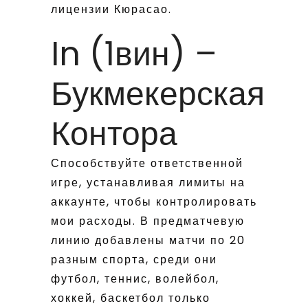
лицензии Кюрасао.
In (1вин) –
Букмекерская
Контора
Способствуйте ответственной
игре, устанавливая лимиты на
аккаунте, чтобы контролировать
мои расходы. В предматчевую
линию добавлены матчи по 20
разным спорта, среди они
футбол, теннис, волейбол,
хоккей, баскетбол только