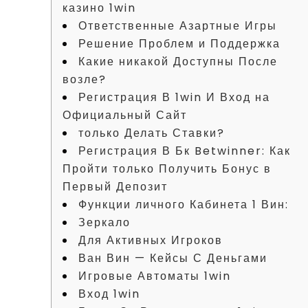
казино 1win
Ответственные Азартные Игры
Решение Проблем и Поддержка
Какие никакой Доступны После
возле?
Регистрация В 1win И Вход на
Официальный Сайт
только Делать Ставки?
Регистрация В Бк Betwinner: Как
Пройти только Получить Бонус в
Первый Депозит
Функции личного Кабинета 1 Вин:
Зеркало
Для Активных Игроков
Ван Вин — Кейсы С Деньгами
Игровые Автоматы 1win
Вход 1win