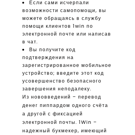
Если сами исчерпали
возможности самопомощи, вы
можете обращаясь в службу
помощи клиентов 1win по
электронной почте или написав
в чат.
Вы получите код
подтверждения на
зарегистрированное мобильное
устройство; введите этот код
усовершенство безопасного
завершения неподалеку.
Из нововведений – перевод
денег пиппардом одного счёта
а другой с фиксацией
электронной почты. 1Win –
надежный букмекер, имеющий