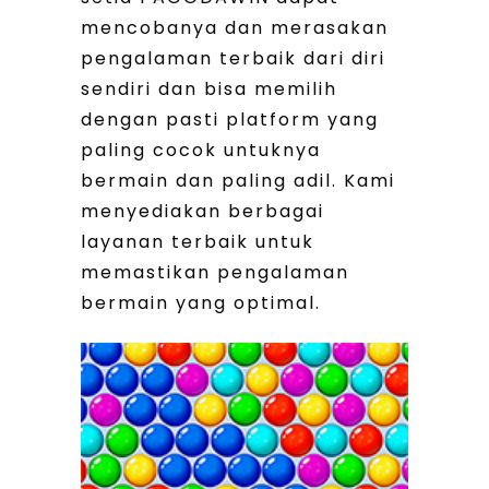
mencobanya dan merasakan
pengalaman terbaik dari diri
sendiri dan bisa memilih
dengan pasti platform yang
paling cocok untuknya
bermain dan paling adil. Kami
menyediakan berbagai
layanan terbaik untuk
memastikan pengalaman
bermain yang optimal.