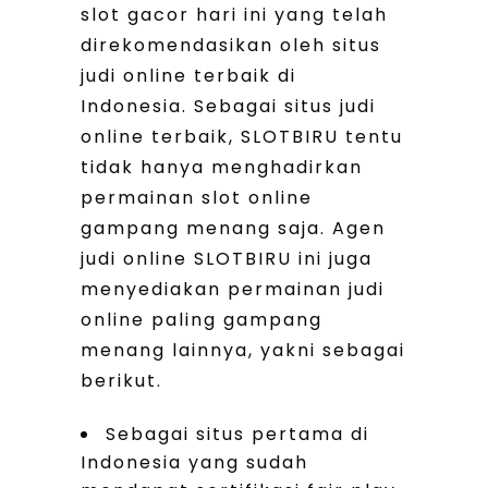
slot gacor hari ini yang telah
direkomendasikan oleh situs
judi online terbaik di
Indonesia. Sebagai situs judi
online terbaik, SLOTBIRU tentu
tidak hanya menghadirkan
permainan slot online
gampang menang saja. Agen
judi online SLOTBIRU ini juga
menyediakan permainan judi
online paling gampang
menang lainnya, yakni sebagai
berikut.
Sebagai situs pertama di
Indonesia yang sudah