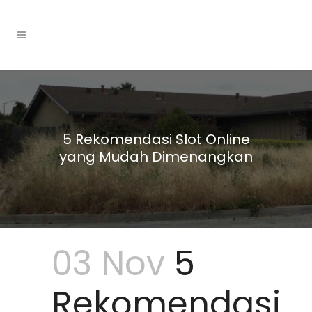
5 Rekomendasi Slot Online
yang Mudah Dimenangkan
03 Nov
5
Rekomendasi