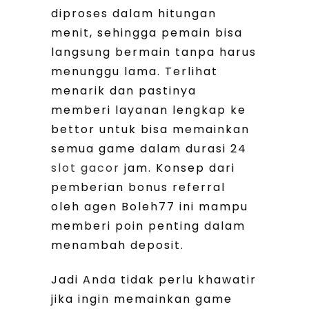
diproses dalam hitungan
menit, sehingga pemain bisa
langsung bermain tanpa harus
menunggu lama. Terlihat
menarik dan pastinya
memberi layanan lengkap ke
bettor untuk bisa memainkan
semua game dalam durasi 24
slot gacor
jam. Konsep dari
pemberian bonus referral
oleh agen Boleh77 ini mampu
memberi poin penting dalam
menambah deposit.
Jadi Anda tidak perlu khawatir
jika ingin memainkan game