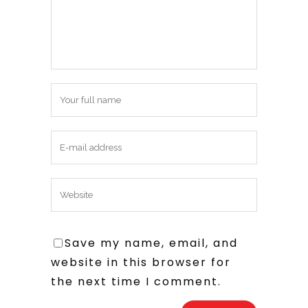
Save my name, email, and
website in this browser for
the next time I comment.