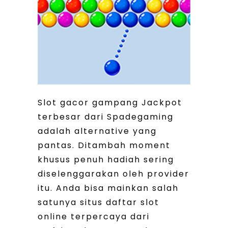
Slot gacor gampang Jackpot
terbesar dari Spadegaming
adalah alternative yang
pantas. Ditambah moment
khusus penuh hadiah sering
diselenggarakan oleh provider
itu. Anda bisa mainkan salah
satunya situs daftar slot
online terpercaya dari