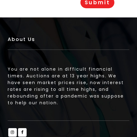
About Us
You are not alone in difficult financial
times. Auctions are at 13 year highs. We
have seen market prices rise, now interest
rates are rising to all time highs, and
rebounding after a pandemic was suppose
to help our nation.