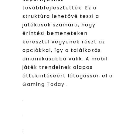
továbbfejlesztették. Ez a
struktúra lehetővé teszi a
játékosok számára, hogy
érintési bemeneteken
keresztül vegyenek részt az
opciókkal, így a találkozás
dinamikusabbá válik. A mobil
játék trendeinek alapos
áttekintéséért látogasson el a
Gaming Today
.
.
.
.