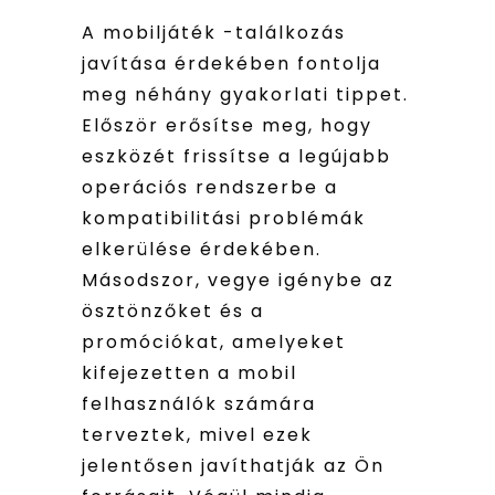
A mobiljáték -találkozás
javítása érdekében fontolja
meg néhány gyakorlati tippet.
Először erősítse meg, hogy
eszközét frissítse a legújabb
operációs rendszerbe a
kompatibilitási problémák
elkerülése érdekében.
Másodszor, vegye igénybe az
ösztönzőket és a
promóciókat, amelyeket
kifejezetten a mobil
felhasználók számára
terveztek, mivel ezek
jelentősen javíthatják az Ön