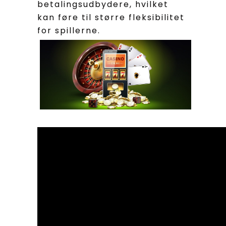
betalingsudbydere, hvilket
kan føre til større fleksibilitet
for spillerne.