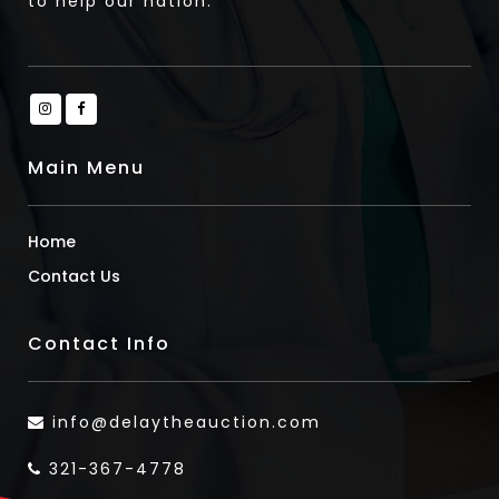
to help our nation.
Main Menu
Home
Contact Us
Contact Info
info@delaytheauction.com
321-367-4778