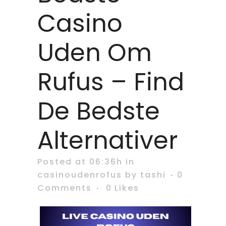
Casino
Uden Om
Rufus – Find
De Bedste
Alternativer
Posted at 06:36h
in
casinoudenrofus
by
tashi
0
Comments
0
Likes