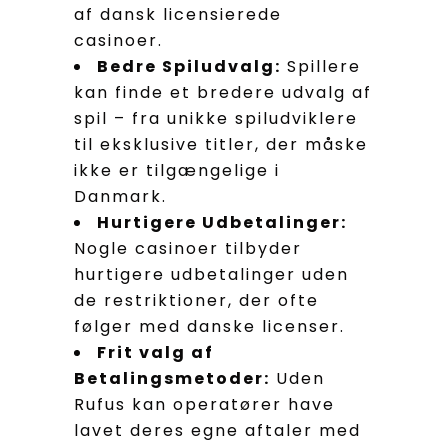
af dansk licensierede
casinoer.
Bedre Spiludvalg:
Spillere
kan finde et bredere udvalg af
spil – fra unikke spiludviklere
til eksklusive titler, der måske
ikke er tilgængelige i
Danmark.
Hurtigere Udbetalinger:
Nogle casinoer tilbyder
hurtigere udbetalinger uden
de restriktioner, der ofte
følger med danske licenser.
Frit valg af
Betalingsmetoder:
Uden
Rufus kan operatører have
lavet deres egne aftaler med