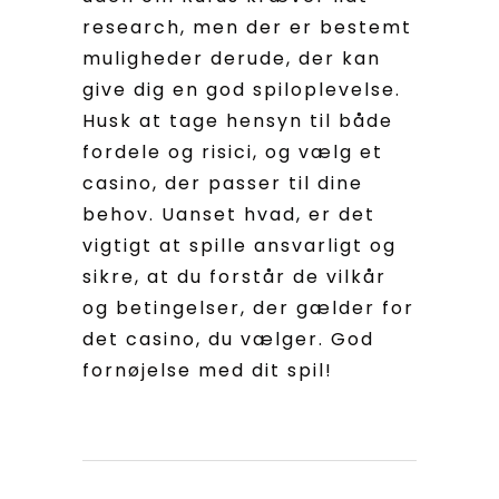
research, men der er bestemt
muligheder derude, der kan
give dig en god spiloplevelse.
Husk at tage hensyn til både
fordele og risici, og vælg et
casino, der passer til dine
behov. Uanset hvad, er det
vigtigt at spille ansvarligt og
sikre, at du forstår de vilkår
og betingelser, der gælder for
det casino, du vælger. God
fornøjelse med dit spil!