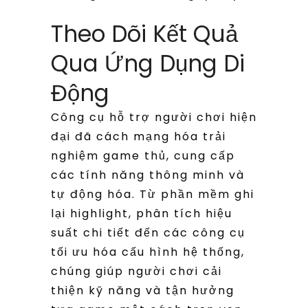
Theo Dõi Kết Quả
Qua Ứng Dụng Di
Động
Công cụ hỗ trợ người chơi hiện
đại đã cách mạng hóa trải
nghiệm game thủ, cung cấp
các tính năng thông minh và
tự động hóa. Từ phần mềm ghi
lại highlight, phân tích hiệu
suất chi tiết đến các công cụ
tối ưu hóa cấu hình hệ thống,
chúng giúp người chơi cải
thiện kỹ năng và tận hưởng