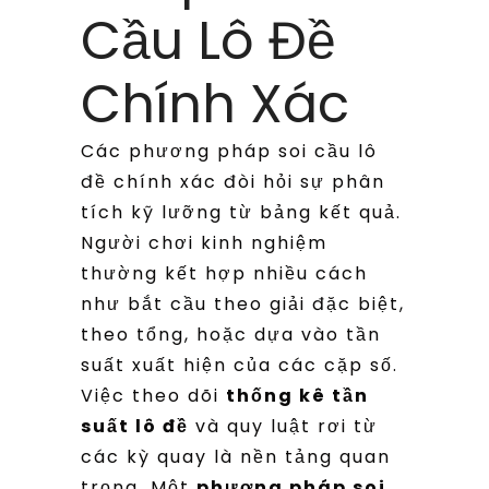
Cầu Lô Đề
Chính Xác
Các phương pháp soi cầu lô
đề chính xác đòi hỏi sự phân
tích kỹ lưỡng từ bảng kết quả.
Người chơi kinh nghiệm
thường kết hợp nhiều cách
như bắt cầu theo giải đặc biệt,
theo tổng, hoặc dựa vào tần
suất xuất hiện của các cặp số.
Việc theo dõi
thống kê tần
suất lô đề
và quy luật rơi từ
các kỳ quay là nền tảng quan
trọng. Một
phương pháp soi