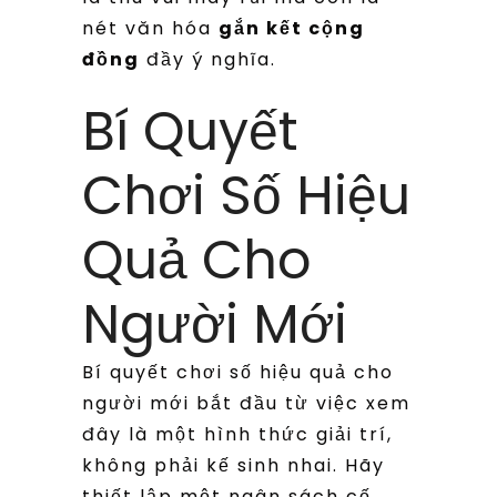
nét văn hóa
gắn kết cộng
đồng
đầy ý nghĩa.
Bí Quyết
Chơi Số Hiệu
Quả Cho
Người Mới
Bí quyết chơi số hiệu quả cho
người mới bắt đầu từ việc xem
đây là một hình thức giải trí,
không phải kế sinh nhai. Hãy
thiết lập một ngân sách cố