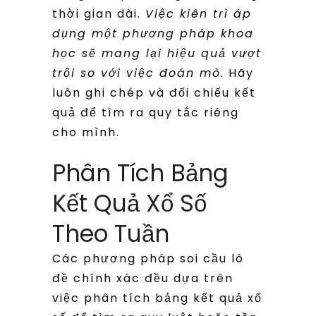
thời gian dài.
Việc kiên trì áp
dụng một phương pháp khoa
học sẽ mang lại hiệu quả vượt
trội so với việc đoán mò.
Hãy
luôn ghi chép và đối chiếu kết
quả để tìm ra quy tắc riêng
cho mình.
Phân Tích Bảng
Kết Quả Xổ Số
Theo Tuần
Các phương pháp soi cầu lô
đề chính xác đều dựa trên
việc phân tích bảng kết quả xổ