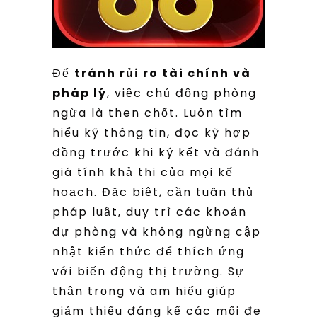
Để
tránh rủi ro tài chính và
pháp lý
, việc chủ động phòng
ngừa là then chốt. Luôn tìm
hiểu kỹ thông tin, đọc kỹ hợp
đồng trước khi ký kết và đánh
giá tính khả thi của mọi kế
hoạch. Đặc biệt, cần tuân thủ
pháp luật, duy trì các khoản
dự phòng và không ngừng cập
nhật kiến thức để thích ứng
với biến động thị trường. Sự
thận trọng và am hiểu giúp
giảm thiểu đáng kể các mối đe