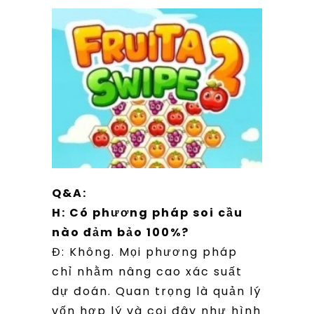
Q&A:
H: Có phương pháp soi cầu
nào đảm bảo 100%?
Đ: Không. Mọi phương pháp
chỉ nhằm nâng cao xác suất
dự đoán. Quan trọng là quản lý
vốn hợp lý và coi đây như hình