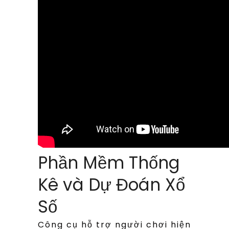
Phần Mềm Thống
Kê và Dự Đoán Xổ
Số
Công cụ hỗ trợ người chơi hiện