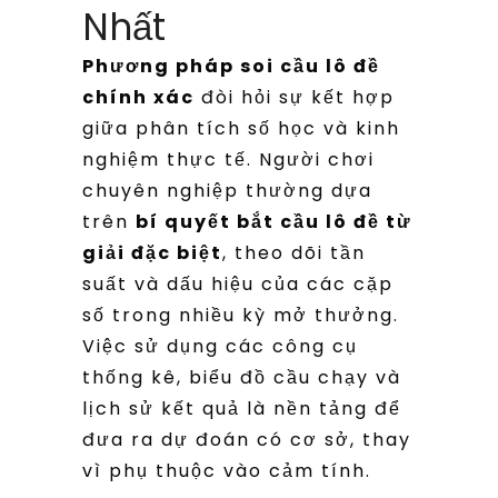
Nhất
Phương pháp soi cầu lô đề
chính xác
đòi hỏi sự kết hợp
giữa phân tích số học và kinh
nghiệm thực tế. Người chơi
chuyên nghiệp thường dựa
trên
bí quyết bắt cầu lô đề từ
giải đặc biệt
, theo dõi tần
suất và dấu hiệu của các cặp
số trong nhiều kỳ mở thưởng.
Việc sử dụng các công cụ
thống kê, biểu đồ cầu chạy và
lịch sử kết quả là nền tảng để
đưa ra dự đoán có cơ sở, thay
vì phụ thuộc vào cảm tính.