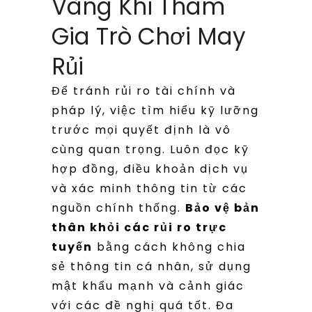
Vàng Khi Tham
Gia Trò Chơi May
Rủi
Để tránh rủi ro tài chính và
pháp lý, việc tìm hiểu kỹ lưỡng
trước mọi quyết định là vô
cùng quan trọng. Luôn đọc kỹ
hợp đồng, điều khoản dịch vụ
và xác minh thông tin từ các
nguồn chính thống.
Bảo vệ bản
thân khỏi các rủi ro trực
tuyến
bằng cách không chia
sẻ thông tin cá nhân, sử dụng
mật khẩu mạnh và cảnh giác
với các đề nghị quá tốt. Đa