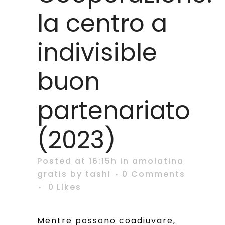
la centro a
indivisible
buon
partenariato
(2023)
Posted at 16:15h
in
amolatina
gratis
by
tashi
0 Comments
0
Likes
Mentre possono coadiuvare,