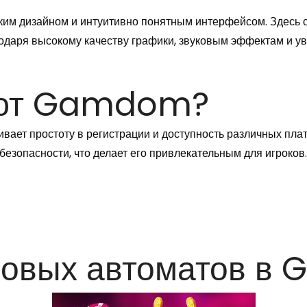
им дизайном и интуитивно понятным интерфейсом. Здесь 
одаря высокому качеству графики, звуковым эффектам и у
ают Gamdom?
ивает простоту в регистрации и доступность различных п
зопасности, что делает его привлекательным для игроков.
ровых автоматов 