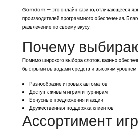
Gamdom — это онлайн казино, отличающееся ярк
производителей программного обеспечения. Благ
развлечение по своему вкусу.
Почему выбир
Помимо широкого выбора слотов, казино обеспеч
быстрыми выводами средств и высоким уровнем бе
Разнообразие игровых автоматов
Доступ к живым играм и турнирам
Бонусные предложения и акции
Дружественная поддержка клиентов
Ассортимент иг