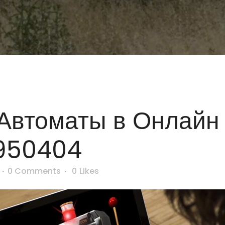
Автоматы в Онлайн
950404
0 Comments
0
Likes