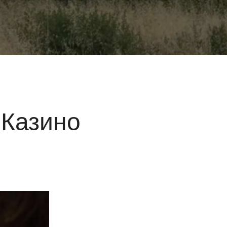
 Казино