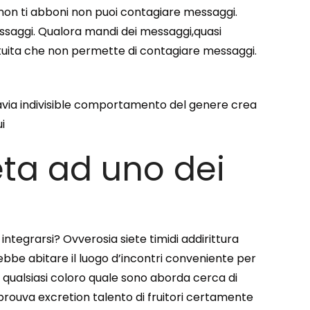
 non ti abboni non puoi contagiare messaggi.
messaggi. Qualora mandi dei messaggi,quasi
atuita che non permette di contagiare messaggi.
uttavia indivisible comportamento del genere crea
i
eta ad uno dei
tegrarsi? Ovverosia siete timidi addirittura
rebbe abitare il luogo d’incontri conveniente per
o qualsiasi coloro quale sono aborda cerca di
prouva excretion talento di fruitori certamente