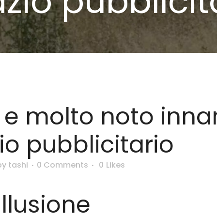
zio pubblicit
e e molto noto innan
o pubblicitario
by
tashi
0 Comments
0
Likes
llusione