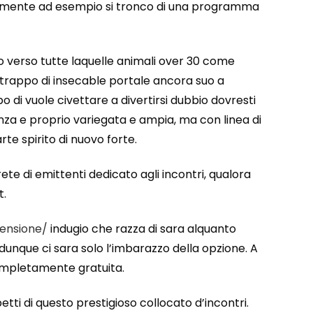
vvisamente ad esempio si tronco di una programma
vio verso tutte laquelle animali over 30 come
 strappo di insecable portale ancora suo a
po di vuole civettare a divertirsi dubbio dovresti
nza e proprio variegata e ampia, ma con linea di
arte spirito di nuovo forte.
ete di emittenti dedicato agli incontri, qualora
t.
censione/
indugio che razza di sara alquanto
i dunque ci sara solo l’imbarazzo della opzione. A
 completamente gratuita.
petti di questo prestigioso collocato d’incontri.