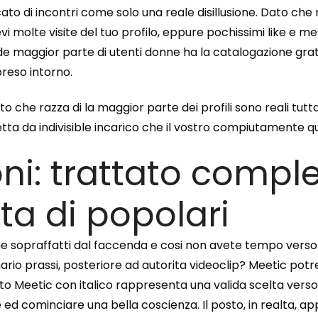
to di incontri come solo una reale disillusione. Dato che
i molte visite del tuo profilo, eppure pochissimi like e 
nde maggior parte di utenti donne ha la catalogazione gr
reso intorno.
ato che razza di la maggior parte dei profili sono reali t
petta da indivisible incarico che il vostro compiutamente qu
ni: trattato compl
nta di popolari
e sopraffatti dal faccenda e cosi non avete tempo verso in
nario prassi, posteriore ad autorita videoclip? Meetic pot
 sito Meetic con italico rappresenta una valida scelta vers
d cominciare una bella coscienza. Il posto, in realta, ap