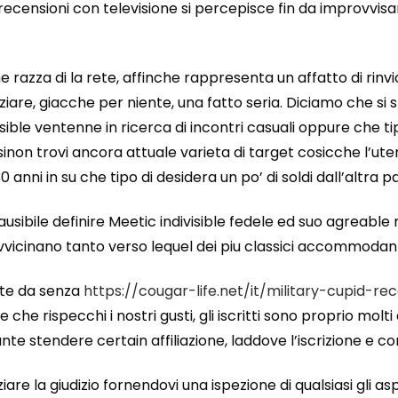
 le recensioni con televisione si percepisce fin da impro
e razza di la rete, affinche rappresenta un affatto di rin
iare, giacche per niente, una fatto seria. Diciamo che si
isible ventenne in ricerca di incontri casuali oppure che ti
non trovi ancora attuale varieta di target cosicche l’ute
0 anni in su che tipo di desidera un po’ di soldi dall’altra p
sibile definire Meetic indivisible fedele ed suo agreable r
avvicinano tanto verso lequel dei piu classici accommodan
nte da senza
https://cougar-life.net/it/military-cupid-re
che rispecchi i nostri gusti, gli iscritti sono proprio molt
ante stendere certain affiliazione, laddove l’iscrizione e
ziare la giudizio fornendovi una ispezione di qualsiasi gli as