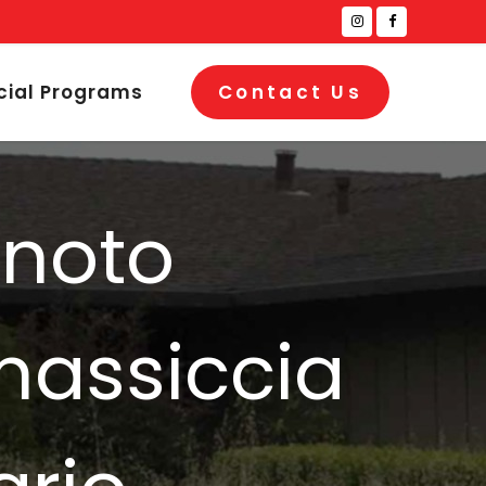
cial Programs
Contact Us
 noto
 massiccia