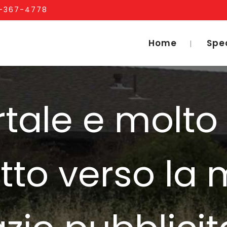
1-367-4778
Home
Spe
ortale e molto
tto verso la