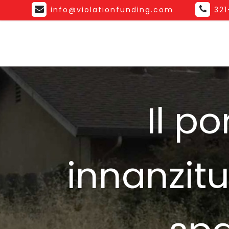
info@violationfunding.com
32
Il p
innanzitu