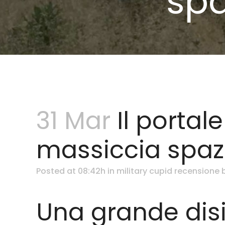
spa
31 Mar
Il portal
massiccia spazi
Posted at 08:42h
in
military cupid recensione
Una grande disi