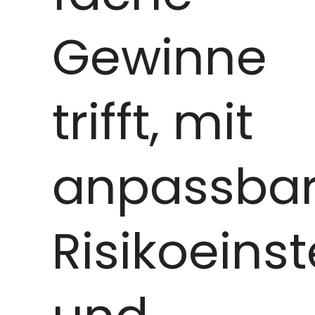
Gewinne
trifft, mit
anpassba
Risikoeins