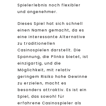
Spielerlebnis noch flexibler
und angenehmer.
Dieses Spiel hat sich schnell
einen Namen gemacht, da es
eine interessante Alternative
zu traditionellen
Casinospielen darstellt. Die
Spannung, die Plinko bietet, ist
einzigartig, und die
Möglichkeit, mit relativ
geringem Risiko hohe Gewinne
zu erzielen, macht es
besonders attraktiv. Es ist ein
Spiel, das sowohl für
erfahrene Casinospieler als