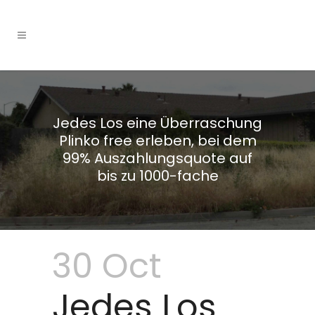
Jedes Los eine Überraschung
Plinko free erleben, bei dem
99% Auszahlungsquote auf
bis zu 1000-fache
30 Oct
Jedes Los