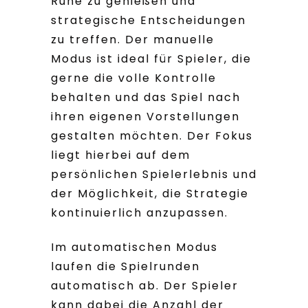
Ruhe zu genießen und
strategische Entscheidungen
zu treffen. Der manuelle
Modus ist ideal für Spieler, die
gerne die volle Kontrolle
behalten und das Spiel nach
ihren eigenen Vorstellungen
gestalten möchten. Der Fokus
liegt hierbei auf dem
persönlichen Spielerlebnis und
der Möglichkeit, die Strategie
kontinuierlich anzupassen.
Im automatischen Modus
laufen die Spielrunden
automatisch ab. Der Spieler
kann dabei die Anzahl der