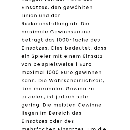
Einsatzes, den gewählten
Linien und der
Risikoeinstellung ab. Die
maximale Gewinnsumme
beträgt das 1000-fache des
Einsatzes. Dies bedeutet, dass
ein Spieler mit einem Einsatz
von beispielsweise 1 Euro
maximal 1000 Euro gewinnen
kann. Die Wahrscheinlichkeit,
den maximalen Gewinn zu
erzielen, ist jedoch sehr
gering. Die meisten Gewinne
liegen im Bereich des
Einsatzes oder des
mehrfachen Einsatzes. Um die