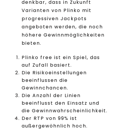
denkbar, dass in Zukunft
Varianten von Plinko mit
progressiven Jackpots
angeboten werden, die noch
höhere Gewinnmöglichkeiten
bieten.
Plinko free ist ein Spiel, das
auf Zufall basiert.
Die Risikoeinstellungen
beeinflussen die
Gewinnchancen.
Die Anzahl der Linien
beeinflusst den Einsatz und
die Gewinnwahrscheinlichkeit.
Der RTP von 99% ist
außergewöhnlich hoch.