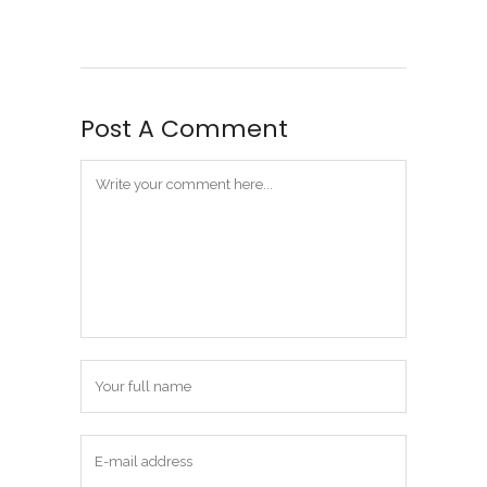
Post A Comment