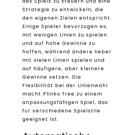
des Spiels zu steuern und eine
Strategie zu entwickeln, die
den eigenen Zielen entspricht.
Einige Spieler bevorzugen es,
mit wenigen Linien zu spielen
und auf hohe Gewinne zu
hoffen, während andere lieber
mit vielen Linien spielen und
auf häufigere, aber kleinere
Gewinne setzen. Die
Flexibilität bei der Linienwahl
macht Plinko free zu einem
anpassungsfähigen Spiel, das
für verschiedene Spielstile
geeignet ist.