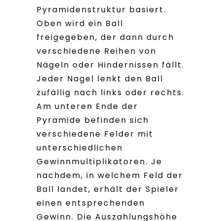
Pyramidenstruktur basiert.
Oben wird ein Ball
freigegeben, der dann durch
verschiedene Reihen von
Nägeln oder Hindernissen fällt.
Jeder Nagel lenkt den Ball
zufällig nach links oder rechts.
Am unteren Ende der
Pyramide befinden sich
verschiedene Felder mit
unterschiedlichen
Gewinnmultiplikatoren. Je
nachdem, in welchem Feld der
Ball landet, erhält der Spieler
einen entsprechenden
Gewinn. Die Auszahlungshöhe