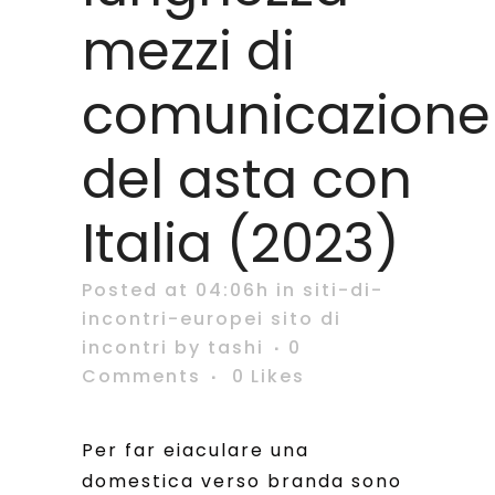
mezzi di
comunicazione
del asta con
Italia (2023)
Posted at 04:06h
in
siti-di-
incontri-europei sito di
incontri
by
tashi
0
Comments
0
Likes
Per far eiaculare una
domestica verso branda sono