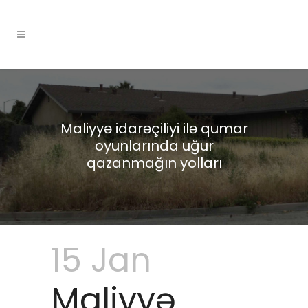
Maliyyə idarəçiliyi ilə qumar
oyunlarında uğur
qazanmağın yolları
15 Jan
Maliyyə