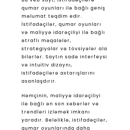
qumar oyunları ilə bağlı geniş
məlumat təqdim edir.
İstifadəçilər, qumar oyunları
və maliyyə idarəçiliyi ilə bağlı
ətraflı məqalələr,
strategiyalar və tövsiyələr ala
bilərlər. Saytın sadə interfeysi
və intuitiv dizaynı,
istifadəçilərə axtarışlarını
asanlaşdırır.
Həmçinin, maliyyə idarəçiliyi
ilə bağlı ən son xəbərlər və
trendləri izləmək imkanı
yaradır. Beləliklə, istifadəçilər,
qumar oyunlarında daha