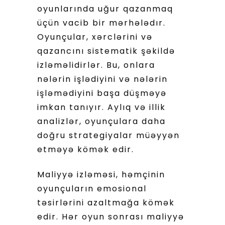
oyunlarında uğur qazanmaq
üçün vacib bir mərhələdır.
Oyunçular, xərclərini və
qazancını sistematik şəkildə
izləməlidirlər. Bu, onlara
nələrin işlədiyini və nələrin
işləmədiyini başa düşməyə
imkan tanıyır. Aylıq və illik
analizlər, oyunçulara daha
doğru strategiyalar müəyyən
etməyə kömək edir.
Maliyyə izləməsi, həmçinin
oyunçuların emosional
təsirlərini azaltmağa kömək
edir. Hər oyun sonrası maliyyə