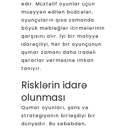
edir. Müxtəlif oyunlar üçün
müəyyən edilən büdcələr,
oyunçuların qısa zamanda
böyük məbləğlər itirmələrinin
qarşısını alır. İyi bir maliyyə
idarəçiliyi, hər bir oyunçunun
qumar zamanı daha iradəli
qərarlar verməsinə imkan
tanıyır.
Risklərin idarə
olunması
Qumar oyunları, şans və
strategiyanın birləşdiyi bir
dünyadır. Bu səbəbdən,