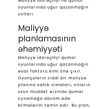
Maliyyə idarəçiliyi ilə qumar
oyunlarında uğur qazanmağın
yolları
Maliyyə
planlamasının
əhəmiyyəti
Maliyyə idarəçiliyi qumar
oyunlarında uğur qazanmağın
əsas faktoru kimi önə çıxır.
Oyunçuların ciddi bir maliyyə
planına sahib olmaları, onların
uzun müddət ərzində qumar
oynamağa davam edə
bilmələrini təmin edir. Bu plan,