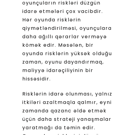
oyunçuların riskləri düzgün
idarə etmələri çox vacibdir.
Hər oyunda risklərin
qiymətləndirilməsi, oyunçulara
daha ağıllı qərarlar verməyə
kömək edir. Məsələn, bir
oyunda risklərin yüksək olduğu
zaman, oyunu dayandırmaq,
maliyyə idarəçiliyinin bir
hissəsidir.
Risklərin idarə olunması, yalnız
itkiləri azaltmaqla qalmır, eyni
zamanda qazanc əldə etmək
üçün daha strateji yanaşmalar
yaratmağı da təmin edir.