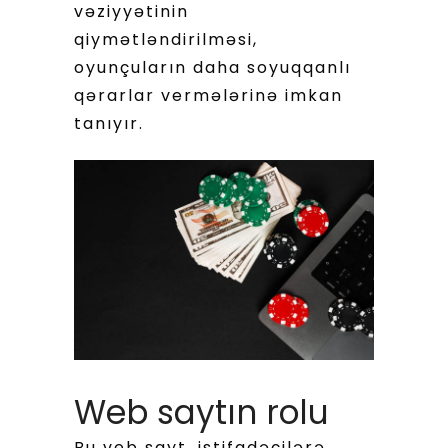
vəziyyətinin
qiymətləndirilməsi,
oyunçuların daha soyuqqanlı
qərarlar vermələrinə imkan
tanıyır.
Web saytın rolu
Bu veb sayt, istifadəçilərə