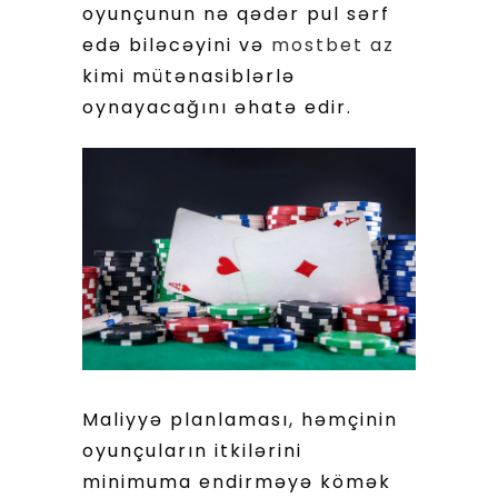
oyunçunun nə qədər pul sərf
edə biləcəyini və
mostbet az
kimi mütənasiblərlə
oynayacağını əhatə edir.
Maliyyə planlaması, həmçinin
oyunçuların itkilərini
minimuma endirməyə kömək