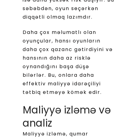
səbəbdən, oyun seçərkən
diqqətli olmaq lazımdır.
Daha çox məlumatlı olan
oyunçular, hansı oyunların
daha çox qazanc gətirdiyini və
hansının daha az risklə
oynandığını başa düşə
bilərlər. Bu, onlara daha
effektiv maliyyə idarəçiliyi
tətbiq etməyə kömək edir.
Maliyyə izləmə və
analiz
Maliyyə izləmə, qumar