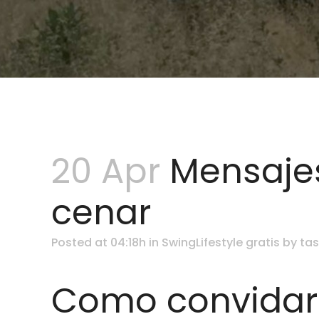
20 Apr
Mensajes
cenar
Posted at 04:18h
in
SwingLifestyle gratis
by
tas
Como convidar 