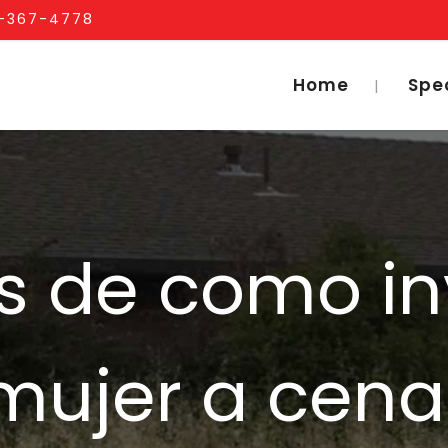
1-367-4778
Home
Spe
 de como inv
mujer a cena