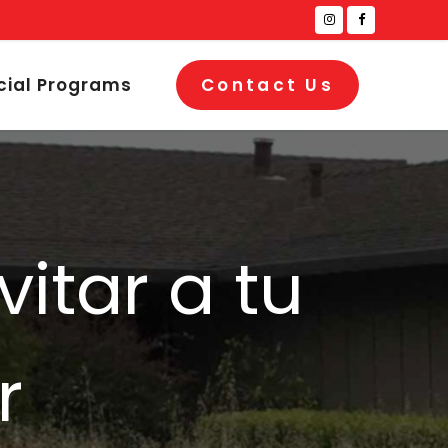
cial Programs
Contact Us
itar a tu
r