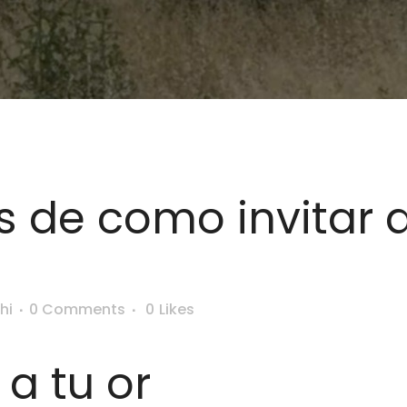
 de como invitar a
hi
0 Comments
0
Likes
a tu or