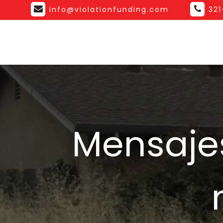
info@violationfunding.com
32
Mensajes