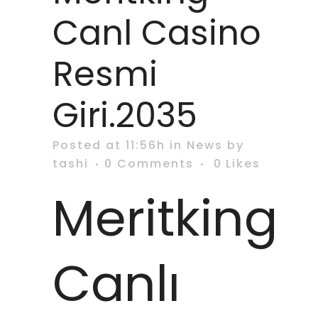
Canl Casino
Resmi
Giri.2035
Posted at 11:56h
in
News
by
tashi
0 Comments
0
Likes
Meritking
Canlı