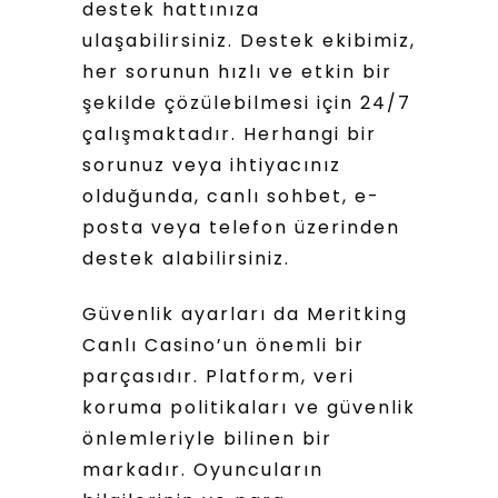
destek hattınıza
ulaşabilirsiniz. Destek ekibimiz,
her sorunun hızlı ve etkin bir
şekilde çözülebilmesi için 24/7
çalışmaktadır. Herhangi bir
sorunuz veya ihtiyacınız
olduğunda, canlı sohbet, e-
posta veya telefon üzerinden
destek alabilirsiniz.
Güvenlik ayarları da Meritking
Canlı Casino’un önemli bir
parçasıdır. Platform, veri
koruma politikaları ve güvenlik
önlemleriyle bilinen bir
markadır. Oyuncuların