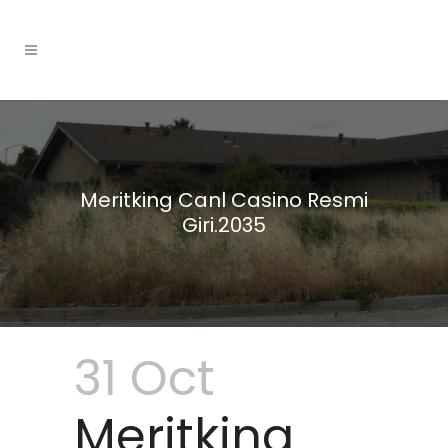
Meritking Canl Casino Resmi
Giri.2035
31 Oct
Meritking