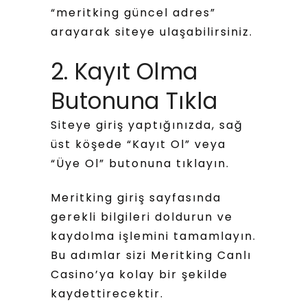
“meritking güncel adres”
arayarak siteye ulaşabilirsiniz.
2. Kayıt Olma
Butonuna Tıkla
Siteye giriş yaptığınızda, sağ
üst köşede “Kayıt Ol” veya
“Üye Ol” butonuna tıklayın.
Meritking giriş sayfasında
gerekli bilgileri doldurun ve
kaydolma işlemini tamamlayın.
Bu adımlar sizi Meritking Canlı
Casino’ya kolay bir şekilde
kaydettirecektir.