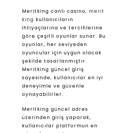
Meritking canlı casino,
merit
king
kullanıcıların
ihtiyaçlarına ve tercihlerine
göre çeşitli oyunlar sunar. Bu
oyunlar, her seviyeden
oyuncular için uygun olacak
şekilde tasarlanmıştır.
Meritking güncel giriş
sayesinde, kullanıcılar en iyi
deneyimle ve güvenle
oynayabilirler.
Meritking güncel adres
üzerinden giriş yaparak,
kullanıcılar platformun en