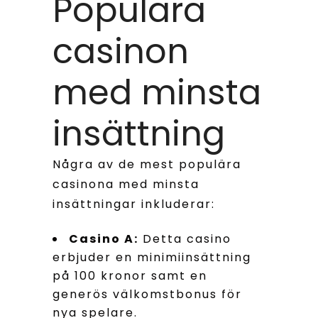
Populära
casinon
med minsta
insättning
Några av de mest populära
casinona med minsta
insättningar inkluderar:
Casino A:
Detta casino
erbjuder en minimiinsättning
på 100 kronor samt en
generös välkomstbonus för
nya spelare.