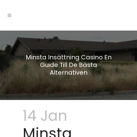
Minsta Insättning Casino En
Guide Till De Bästa
Alternativen
14 Jan
Minsta