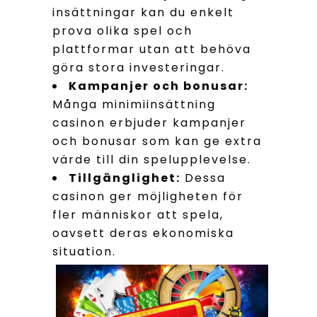
insättningar kan du enkelt
prova olika spel och
plattformar utan att behöva
göra stora investeringar.
Kampanjer och bonusar:
Många minimiinsättning
casinon erbjuder kampanjer
och bonusar som kan ge extra
värde till din spelupplevelse.
Tillgänglighet:
Dessa
casinon ger möjligheten för
fler människor att spela,
oavsett deras ekonomiska
situation.