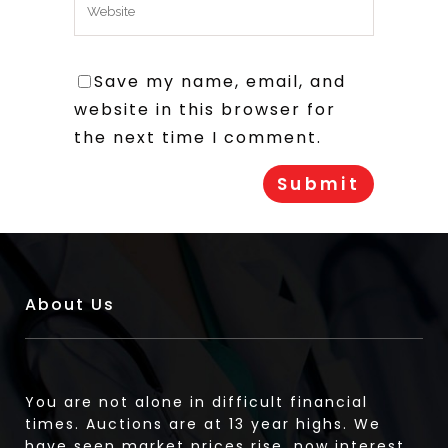
Save my name, email, and
website in this browser for
the next time I comment.
About Us
You are not alone in difficult financial
times. Auctions are at 13 year highs. We
have seen market prices rise, now interest