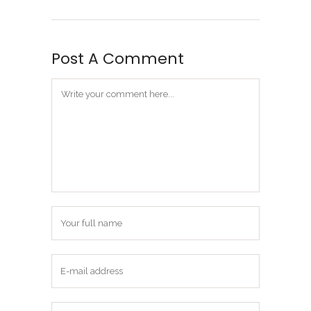
Post A Comment