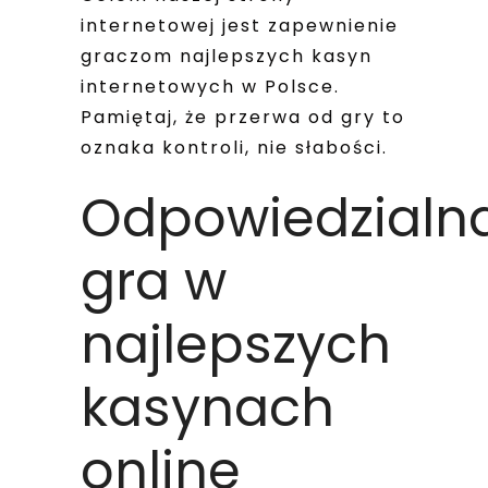
internetowej jest zapewnienie
graczom najlepszych kasyn
internetowych w Polsce.
Pamiętaj, że przerwa od gry to
oznaka kontroli, nie słabości.
Odpowiedzialn
gra w
najlepszych
kasynach
online