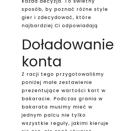
każda decyzja. To świetny
sposób, by poznać różne style
gier i zdecydować, które
najbardziej Ci odpowiadają
Doładowanie
konta
Z racji tego przygotowaliśmy
poniżej małe zestawienie
prezentujące wartości kart w
bakaracie. Podczas grania w
bakarata musimy mieć w
jednym palcu nie tylko
wszystkie reguły, jakimi kieruje