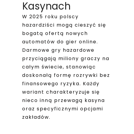
Kasynach
W 2025 roku polscy
hazardziści mogą cieszyć się
bogatą ofertą nowych
automatów do gier online.
Darmowe gry hazardowe
przyciągają miliony graczy na
całym świecie, stanowiąc
doskonałą formę rozrywki bez
finansowego ryzyka. Każdy
wariant charakteryzuje się
nieco inną przewagą kasyna
oraz specyficznymi opcjami
zakładów.