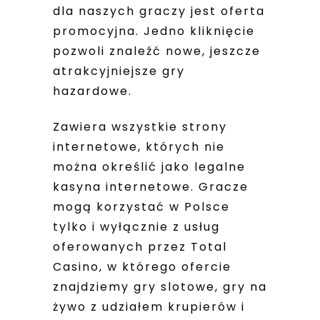
dla naszych graczy jest oferta
promocyjna. Jedno kliknięcie
pozwoli znaleźć nowe, jeszcze
atrakcyjniejsze gry
hazardowe.
Zawiera wszystkie strony
internetowe, których nie
można określić jako legalne
kasyna internetowe. Gracze
mogą korzystać w Polsce
tylko i wyłącznie z usług
oferowanych przez Total
Casino, w którego ofercie
znajdziemy gry slotowe, gry na
żywo z udziałem krupierów i