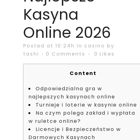
Kasyna
Online 2026
Posted at 10:24h
in
casino
by
tashi
0 Comments
0
Likes
Content
Odpowiedzialna gra w
najlepszych kasynach online
Turnieje i loterie w kasynie online
Na czym polega zakład i wypłata
w ruletce online?
Licencje i Bezpieczeństwo w
Darmowych Kasynach