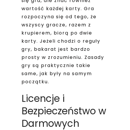
się gra, ale znać również
wartość każdej karty. Gra
rozpoczyna się od tego, że
wszyscy gracze, razem z
krupierem, biorą po dwie
karty. Jeżeli chodzi o reguły
gry, bakarat jest bardzo
prosty w zrozumieniu. Zasady
gry są praktycznie takie
same, jak były na samym
początku.
Licencje i
Bezpieczeństwo w
Darmowych