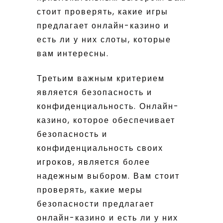
стоит проверять, какие игры
предлагает онлайн-казино и
есть ли у них слоты, которые
вам интересны.
Третьим важным критерием
является безопасность и
конфиденциальность. Онлайн-
казино, которое обеспечивает
безопасность и
конфиденциальность своих
игроков, является более
надежным выбором. Вам стоит
проверять, какие меры
безопасности предлагает
онлайн-казино и есть ли у них