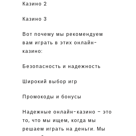
Казино 2
Казино 3
Вот почему мы рекомендуем
вам играть в этих онлайн-
казино:
Безопасность и надежность
Широкий выбор игр
Промокоды и бонусы
Надежные онлайн-казино – это
то, что мы ищем, когда мы
решаем играть на деньги. Мы