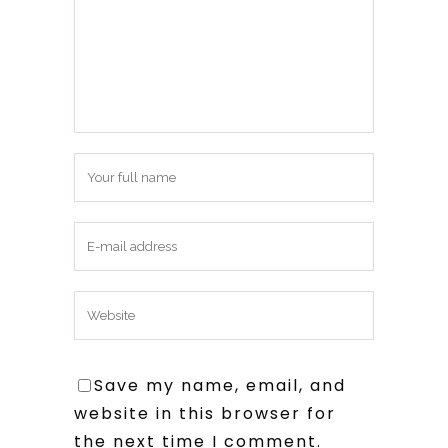
Save my name, email, and
website in this browser for
the next time I comment.