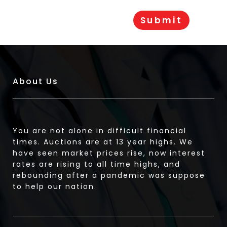
About Us
You are not alone in difficult financial
times. Auctions are at 13 year highs. We
have seen market prices rise, now interest
rates are rising to all time highs, and
rebounding after a pandemic was suppose
to help our nation.