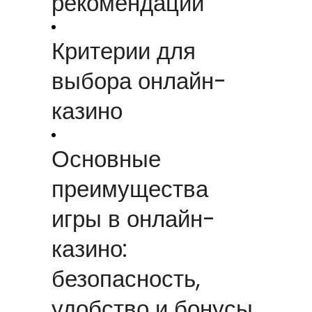
рекомендации
Критерии для
выбора онлайн-
казино
Основные
преимущества
игры в онлайн-
казино:
безопасность,
удобство и бонусы