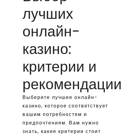
лучших
онлайн-
казино:
критерии и
рекомендации
Выберите лучшее онлайн-
казино, которое соответствует
вашим потребностям и
предпочтениям. Вам нужно
знать, какие критерии стоит