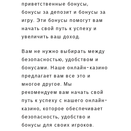
приветственные бонусы,
бонусы за депозит и бонусы за
игру. Эти бонусы помогут вам
начать свой путь к успеху и
увеличить ваш доход.
Вам не нужно выбирать между
безопасностью, удобством и
бонусами. Наше онлайн-казино
предлагает вам все это и
многое другое. Мы
рекомендуем вам начать свой
путь к успеху с нашего онлайн-
казино, которое обеспечивает
безопасность, удобство и
бонусы для своих игроков.