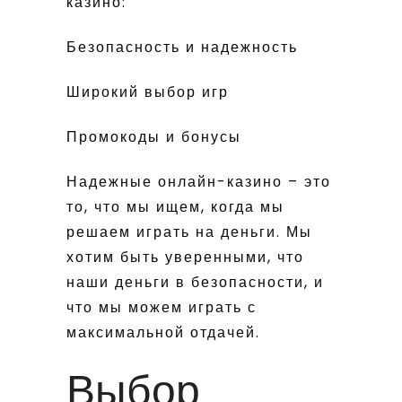
казино:
Безопасность и надежность
Широкий выбор игр
Промокоды и бонусы
Надежные онлайн-казино – это
то, что мы ищем, когда мы
решаем играть на деньги. Мы
хотим быть уверенными, что
наши деньги в безопасности, и
что мы можем играть с
максимальной отдачей.
Выбор