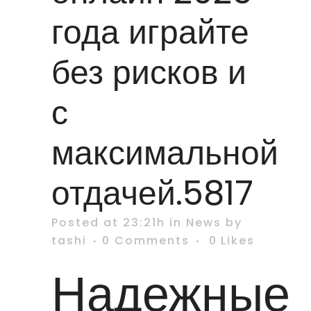
года играйте
без рисков и
с
максимальной
отдачей.5817
Posted at 23:21h
in
News
by
tashi
0 Comments
0
Likes
Надежные