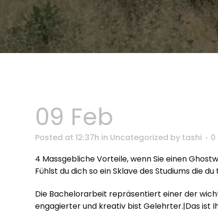
09 Feb
Posted at 12:37h
in
Uncategorized
by
tashi
0
4 Massgebliche Vorteile, wenn Sie einen Ghostw
Fühlst du dich so ein Sklave des Studiums die d
Die Bachelorarbeit repräsentiert einer der wicht
engagierter und kreativ bist Gelehrter.|Das ist I