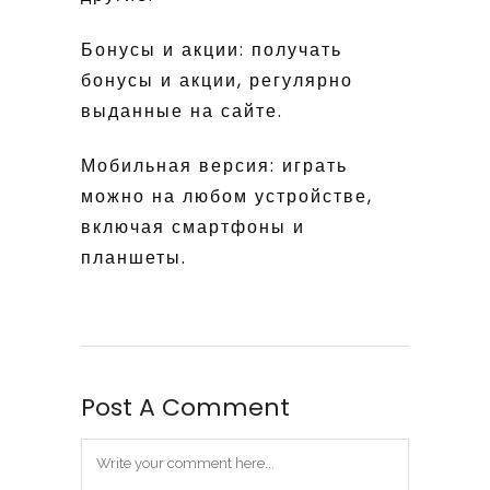
Бонусы и акции: получать
бонусы и акции, регулярно
выданные на сайте.
Мобильная версия: играть
можно на любом устройстве,
включая смартфоны и
планшеты.
Post A Comment