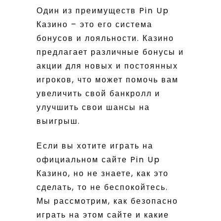
Один из преимуществ Pin Up
Казино – это его система
бонусов и лояльности. Казино
предлагает различные бонусы и
акции для новых и постоянных
игроков, что может помочь вам
увеличить свой банкролл и
улучшить свои шансы на
выигрыш.
Если вы хотите играть на
официальном сайте Pin Up
Казино, но не знаете, как это
сделать, то не беспокойтесь.
Мы рассмотрим, как безопасно
играть на этом сайте и какие