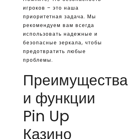
игроков – это наша
приоритетная задача. Мы
рекомендуем вам всегда
использовать надежные и
безопасные зеркала, чтобы
предотвратить любые
проблемы.
Преимущества
и функции
Pin Up
Казино