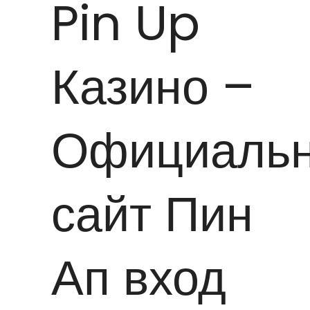
Pin Up
Казино –
Официаль
сайт Пин
Ап вход