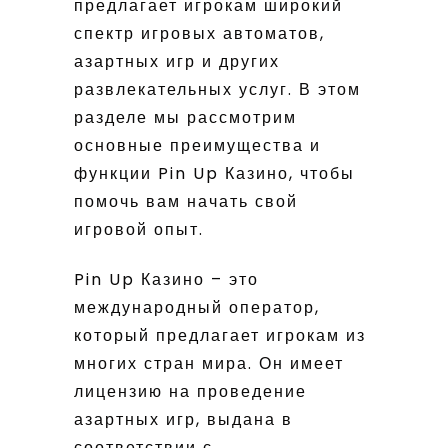
предлагает игрокам широкий
спектр игровых автоматов,
азартных игр и других
развлекательных услуг. В этом
разделе мы рассмотрим
основные преимущества и
функции Pin Up Казино, чтобы
помочь вам начать свой
игровой опыт.
Pin Up Казино – это
международный оператор,
который предлагает игрокам из
многих стран мира. Он имеет
лицензию на проведение
азартных игр, выдана в
соответствии с