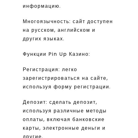
информацию.
Многоязычность: сайт доступен
на русском, английском и
других языках.
Функции Pin Up Казино:
Регистрация: легко
зарегистрироваться на сайте,
используя форму регистрации.
Депозит: сделать депозит,
используя различные методы
оплаты, включая банковские
карты, электронные деньги и
другие.