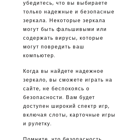
убедитесь, что вы выбираете
только надежные и безопасные
зеркала. Некоторые зеркала
могут быть фальшивыми или
содержать вирусы, которые
могут повредить ваш
компьютер.
Когда вы найдете надежное
зеркало, вы сможете играть на
сайте, не беспокоясь о
безопасности. Вам будет
доступен широкий спектр игр,
включая слоты, карточные игры
и рулетку.
Помните, что безопасность