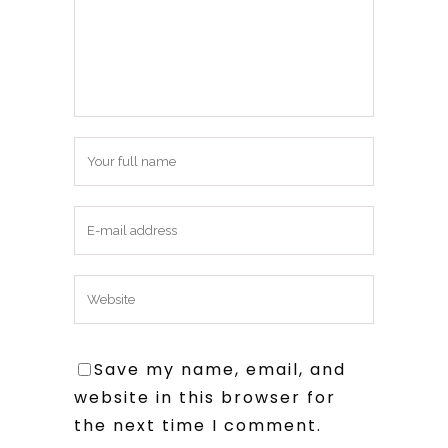
Save my name, email, and
website in this browser for
the next time I comment.