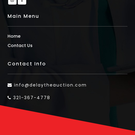
Main Menu
Home
Contact Us
Contact Info
info@delaytheauction.com
321-367-4778