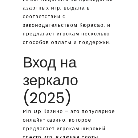
азартных игр, выдана в
соответствии с
законодательством Кюрасао, и
предлагает игрокам несколько
способов оплаты и поддержки.
Вход на
зеркало
(2025)
Pin Up Казино – это популярное
онлайн-казино, которое
предлагает игрокам широкий
спектр игр, включая слоты,