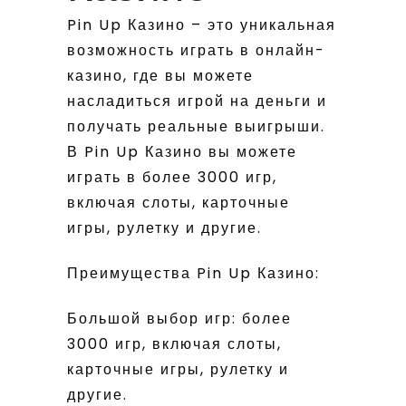
Pin Up Казино – это уникальная
возможность играть в онлайн-
казино, где вы можете
насладиться игрой на деньги и
получать реальные выигрыши.
В Pin Up Казино вы можете
играть в более 3000 игр,
включая слоты, карточные
игры, рулетку и другие.
Преимущества Pin Up Казино:
Большой выбор игр: более
3000 игр, включая слоты,
карточные игры, рулетку и
другие.