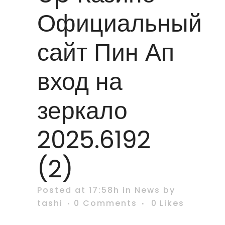
Официальный
сайт Пин Ап
вход на
зеркало
2025.6192
(2)
Posted at 17:58h
in
News
by
tashi
0 Comments
0
Likes