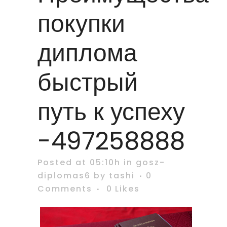
покупки
диплома
быстрый
путь к успеху
-497258888
Posted at 05:10h
in
gosz-
diplomas6
by
tashi
0
Comments
0
Likes