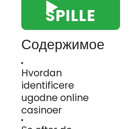
▶️
SPILLE
Содержимое
Hvordan
identificere
ugodne online
casinoer