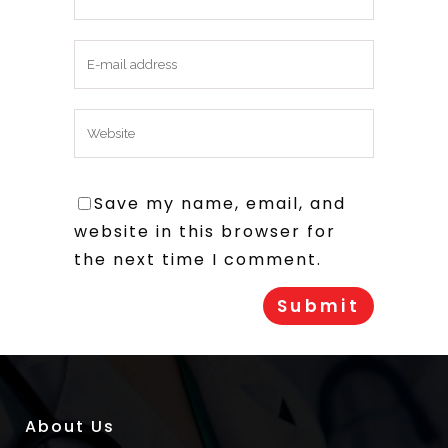
Save my name, email, and
website in this browser for
the next time I comment.
About Us