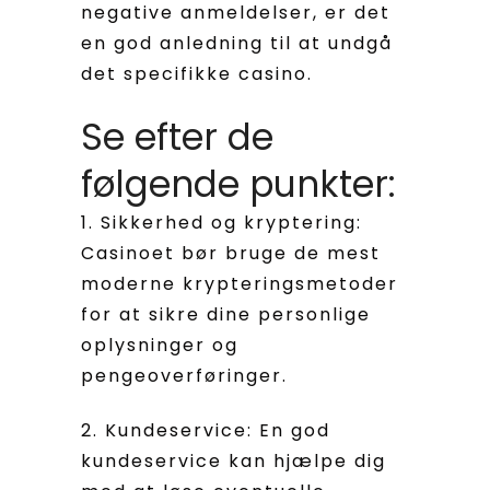
negative anmeldelser, er det
en god anledning til at undgå
det specifikke casino.
Se efter de
følgende punkter:
1. Sikkerhed og kryptering:
Casinoet bør bruge de mest
moderne krypteringsmetoder
for at sikre dine personlige
oplysninger og
pengeoverføringer.
2. Kundeservice: En god
kundeservice kan hjælpe dig