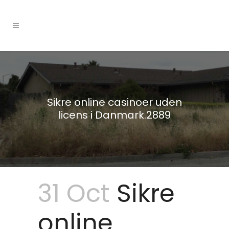
Sikre online casinoer uden
licens i Danmark.2889
31 Oct
Sikre
online