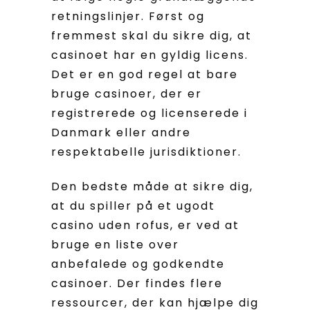
retningslinjer. Først og
fremmest skal du sikre dig, at
casinoet har en gyldig licens.
Det er en god regel at bare
bruge casinoer, der er
registrerede og licenserede i
Danmark eller andre
respektabelle jurisdiktioner.
Den bedste måde at sikre dig,
at du spiller på et ugodt
casino uden rofus, er ved at
bruge en liste over
anbefalede og godkendte
casinoer. Der findes flere
ressourcer, der kan hjælpe dig