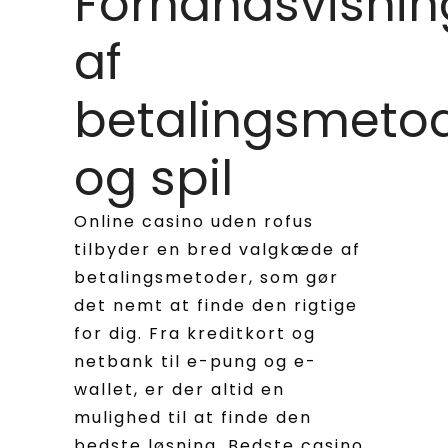
Forhåndsvisnin
af
betalingsmeto
og spil
Online casino uden rofus
tilbyder en bred valgkæde af
betalingsmetoder, som gør
det nemt at finde den rigtige
for dig. Fra kreditkort og
netbank til e-pung og e-
wallet, er der altid en
mulighed til at finde den
bedste løsning. Bedste casino