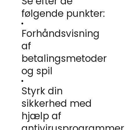
Se efter de
følgende punkter:
Forhåndsvisning
af
betalingsmetoder
og spil
Styrk din
sikkerhed med
hjælp af
antivirusprogrammer