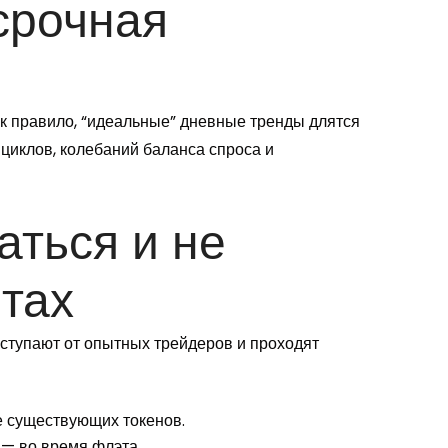
срочная
Как правило, “идеальные” дневные тренды длятся
 циклов, колебаний баланса спроса и
аться и не
нтах
оступают от опытных трейдеров и проходят
е существующих токенов.
 — во время флэта.