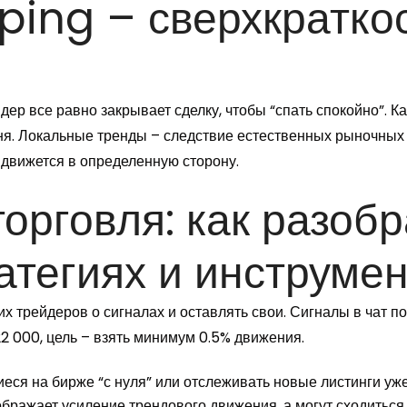
ping – сверхкратко
дер все равно закрывает сделку, чтобы “спать спокойно”. 
 дня. Локальные тренды – следствие естественных рыночных
 движется в определенную сторону.
орговля: как разобр
ратегиях и инструме
х трейдеров о сигналах и оставлять свои. Сигналы в чат п
 000, цель – взять минимум 0.5% движения.
еся на бирже “с нуля” или отслеживать новые листинги уж
ображает усиление трендового движения, а могут сходиться