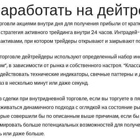
аработать на дейтр
рговли акциями внутри дня для получения прибыли от крат
стратегия активного трейдинга внутри 24 часов. Интрадей-т
 активами, при котором трейдеры открывают и закрывают по
В торговле дейтрейдеры используют определенный набор ин
”, в зависимости от рынка и собственного настроя. “Класс
адействовать технические индикаторы, свечные паттерны и 
з в несколько минут или даже секунд.
сделки при внутридневной торговле, если вы торгуете в пя
рживаться динамичного подхода с оглядкой на состояние ры
торые совершили бы по описанным выше причинам, если б
ормировать больше потенциальных возможностей для получ
ь или даже больше.