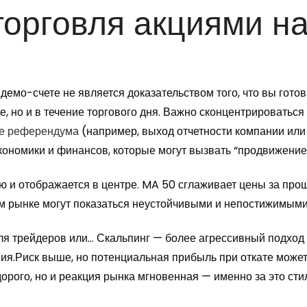
торговля акциями н
 демо-счете не является доказательством того, что вы гото
е, но и в течение торгового дня. Важно сконцентрироватьс
ле референдума
(например, выход отчетности компании или
кономики и финансов, которые могут вызвать “продвижение
 и отображается в центре. MA 50 сглаживает цены за про
м рынке могут показаться неустойчивыми и непостижимыми
 трейдеров или… Скальпинг — более агрессивный подход с 
ения.Риск выше, но потенциальная прибыль при откате може
рого, но и реакция рынка мгновенная — именно за это стил