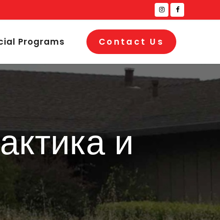
cial Programs
Contact Us
актика и