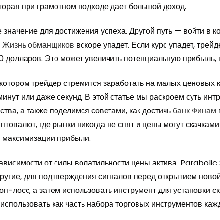
торая при грамотном подходе дает большой доход.
значение для достижения успеха. Другой путь — войти в к
а
Жизнь обманщиков
вскоре упадет. Если курс упадет, трейд
0 долларов. Это может увеличить потенциальную прибыль, н
 котором трейдер стремится заработать на малых ценовых 
минут или даже секунд. В этой статье мы раскроем суть ин
тва, а также поделимся советами, как достичь
банк Финам
товалют, где рынки никогда не спят и цены могут скачками
я максимизации прибыли.
висимости от силы волатильности цены актива. Parabolic S
другие, для подтверждения сигналов перед открытием ново
топ-лосс, а затем использовать инструмент для установки с
т использовать как часть набора торговых инструментов каж