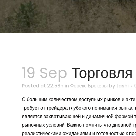
19 Sep
Торговля 
Posted at 22:58h
in
Форекс Брокеры
by
tashi
С большим количеством доступных рынков и актив
требует от трейдера глубокого понимания рынка,
является захватывающей и динамичной формой то
рыночных условий. Важно помнить, что дневной т
реалистическими ожиданиями и готовностью к пос