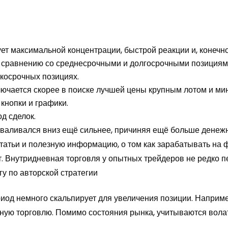
ет максимальной концентрации, быстрой реакции и, конечно
 сравнению со среднесрочными и долгосрочными позициями
косрочных позициях.
ключается скорее в поиске лучшей цены крупным лотом и ми
 кнопки и графики.
д сделок.
роваливался вниз ещё сильнее, причиняя ещё больше дене
статьи и полезную информацию, о том как зарабатывать на 
т. Внутридневная торговля у опытных трейдеров не редко 
у по авторской стратегии
иод немного скальпирует для увеличения позиции. Наприме
ную торговлю. Помимо состояния рынка, учитываются волат