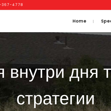
1-367-4778
Home
Spe
я внутри дня т
стратегии