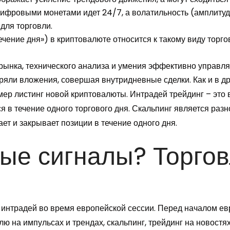
цифровыми монетами идет 24/7, а волатильность (амплитуд
для торговли.
течение дня») в криптовалюте относится к такому виду торг
 рынка, технического анализа и умения эффективно управля
еряли вложения, совершая внутридневные сделки. Как и в д
имер листинг новой криптовалюты. Интрадей трейдинг – это
я в течение одного торгового дня. Скальпинг является раз
ает и закрывает позиции в течение одного дня.
вые сигналы? Торго
 интрадей во время европейской сессии. Перед началом ев
лю на импульсах и трендах, скальпинг, трейдинг на новостя