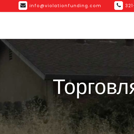
info@violationfunding.com
32
Торговл