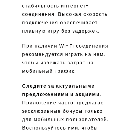
стабильность интернет-
соединения. Высокая скорость
подключения обеспечивает
плавную игру без задержек.
При наличии Wi-Fi соединения
рекомендуется играть на нем,
чтобы избежать затрат на
мобильный трафик.
Следите за актуальными
предложениями и акциями
.
Приложение часто предлагает
эксклюзивные бонусы только
для мобильных пользователей.
Воспользуйтесь ими, чтобы