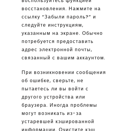
воспользуйтесь функцией
восстановления. Нажмите на
ссылку “Забыли пароль?” и
следуйте инструкциям,
указанным на экране. Обычно
потребуется предоставить
адрес электронной почты,
связанный с вашим аккаунтом.
При возникновении сообщения
об ошибке, сверьте, не
пытаетесь ли вы войти с
другого устройства или
браузера. Иногда проблемы
могут возникать из-за
устаревшей кэшированной
информации. Очистите кэш