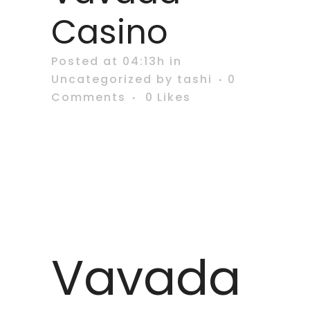
Casino
Posted at 04:13h
in
Uncategorized
by
tashi
0
Comments
0
Likes
Vavada